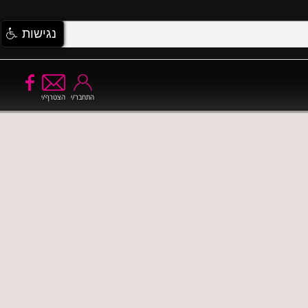
נגישות
התחבר/י
הצטרף/י