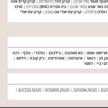
זנגוף סנטר
(תל אביב)
קניון הדר
(ירושלים)
קניון קרית אונו
|
|
ה באר שבע
(באר שבע)
ביג טבריה (BIG)
(טבריה)
מרכז
|
|
י רמלה
(רמלה)
קניון עזריאלי עכו
(עכו)
קניון עזריאלי
|
|
אריסטו שמט
בא מאהבה
בילבונג
גולברי
גולף
דנה
|
|
|
|
|
נן חן
רנואר
אינטימה
אפרודיטה
ג'ק קובה
דלתא
|
|
|
|
|
|
ובי ביי
לסטר
|
יקים
חנויות אופטיקה
חנויות משקפיים
חנויות תבלינים
|
|
|
|