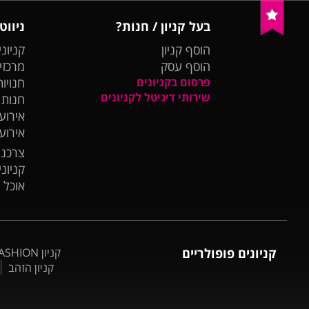
בעל קניון / חנות?
ניווט
הוסף קניון
קניוני
הוסף עסק
מרכזי
פרסום בקניונים
חנויות
שירותי דיגיטל לקניונים
חנות
אירועי
אירוע
צרכנו
קניונ
אוכל 
קניונים פופולריים
קניון BIG FASHION אשדוד
קניון הזהב