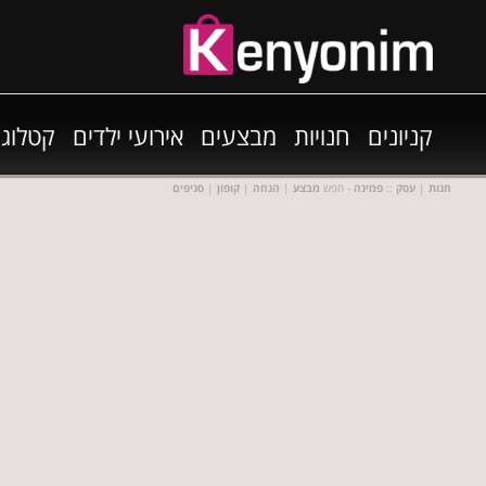
קניונים
חנויות
מבצעים
אירועי ילדים
קטלוגי
חנות
|
עסק
::
פמינה
- חפש
מבצע
|
הנחה
|
קופון
|
סניפים