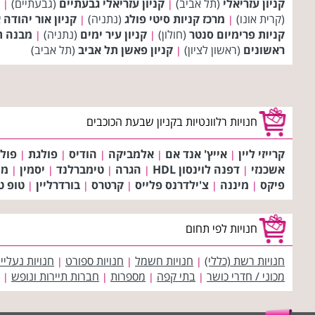
קניון עזריאלי
(תל אביב)
קניון עזריאלי גבעתיים
(גבעתיים)
|
|
(קרית אונו)
מרכז קניות סיטי פולג
(נתניה)
קניון אור יהודה אאוט
|
|
קניות פרימיום סנטר
(חולון)
קניון עיר ימים
(נתניה)
מבנה ת
|
|
ראשונים
(ראשון לציון)
קניון פאשן תל אביב
(תל אביב)
|
חנויות רלוונטיות בקניון שבעת הכוכבים
קרייזי ליין
אייץ' אנד אם
אלמביקה
הודיס
פולגת
פול 
|
|
|
|
|
אשכנזי
דפנה לוינסון HDL
הגרה
טימברלנד
יסמין
מנ
|
|
|
|
|
פיקס
מיננה
צ'ילדרנס פלייס
קרטרס
בורדרליין
טופ ט
|
|
|
|
|
חנויות לפי תחום
חנויות רשת (כללי)
חנויות חשמל
חנויות ספורט
חנויות נעליי
|
|
|
מכוני / חדרי כושר
בתי קפה
מספרות
חברות תיירות ונופש
|
|
|
|