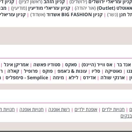
קניון עזריאלי ירושלים
(ירושלים)
קניון הזהב
(ראשון לציון)
קניון די
|
|
לט (Outlet)
(אור יהודה)
קניון עזריאלי מודיעין
(מודיעין)
מבנ
|
|
ל חנן
(נשר)
קניון BIG FASHION אשדוד
(אשדוד)
קניון עזריאל
|
|
אנד בר
אס ווייר (היינס)
סאקס
סטודיו פאשה
אמריקן איגל
|
|
|
|
|
גו
נאוטיקה
סליו
עונות & ג'אמפ
פוקס
פרופיל
קאלה
רו
|
|
|
|
|
|
|
ן
ארנקי שולה
אדידס
לילא
מימה
Semplice - סימפליס
ר
|
|
|
|
|
|
ם
חנויות ילדים
אופנת ילדים
רשת אופנה
חנויות אופנה
חנויות ת
|
|
|
|
|
בנקים