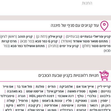
החנות
עוד קניונים עם סניף של מיננה
(גבעתיים)
(רמת גן)
(ראשון לציון)
קניון עזריאלי גבעתיים
|
קניון אילון
|
קניון הזהב
(אשדוד)
(כפר סבא)
|
מתחם סטאר סנטר אשדוד
|
קניון G כפר סבא
|
מרכז קניות
(חולון)
(נתניה)
(כפר
פרימיום סנטר
|
קניון עיר ימים
|
מתחם אושילנד כפר סבא
סבא)
חנויות רלוונטיות בקניון שבעת הכוכבים
קרייזי ליין
|
אייץ' אנד אם
|
אלמביקה
|
הודיס
|
פולגת
|
פול אנד בר
|
אס ווייר
(היינס)
|
סאקס
|
סטודיו פאשה
|
אמריקן איגל
|
אריסטו שמט
|
בא מאהבה
|
בילבונג
|
גולברי
|
גולף
|
דנה אשכנזי
|
דפנה לוינסון HDL
|
הגרה
|
טימברלנד
|
יסמין
|
מנגו
|
נאוטיקה
|
סליו
|
עונות & ג'אמפ
|
פוקס
|
פרופיל
|
קאלה
|
רונן חן
|
רנואר
|
פמינה
|
אינטימה
|
אפרודיטה
|
ג'ק קובה
|
דלתא
|
פיקס
|
צ'ילדרנס פלייס
|
קרטרס
|
בורדרליין
|
טופ טן
|
ארנקי שולה
|
אדידס
|
לילא
|