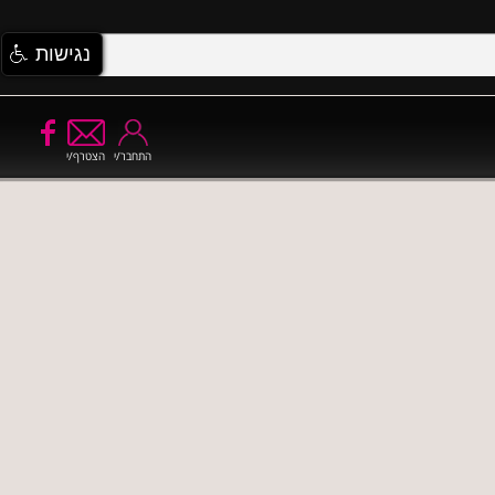
נגישות
התחבר/י
הצטרף/י