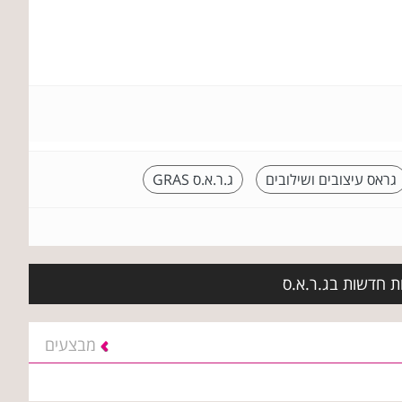
גראס עיצובים ושילובים
ג.ר.א.ס GRAS
ות חדשות בג.ר.א.ס
מבצעים