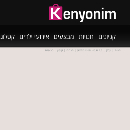
קניונים
חנויות
מבצעים
אירועי ילדים
קטלוגי
חנות
|
עסק
::
ג.ר.א.ס
- חפש
מבצע
|
הנחה
|
קופון
|
סניפים