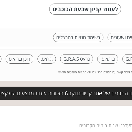
לעמוד קניון שבעת הכוכבים
ם ושעונים
רשימת חנויות בהרצליה
G.
ג.ר.א.ס.
גראס G.R.A.S
.גראס.
דוכן ג.ר.א.ס
ם ליצור קשר עם הגורם הרלוונטי ולאמת את הפרטים מראש.
 החברים של אתר קניונים וקבלו תזכורות אודות מבצעים וקולקצי
תעדכנו שנית בימים הקרובים