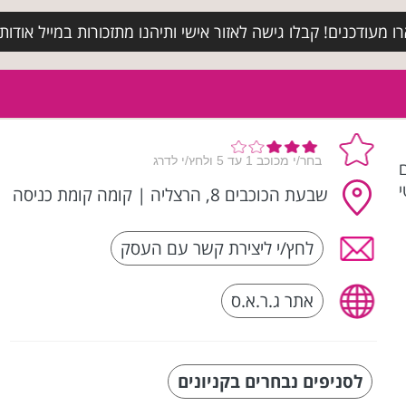
מעודכנים! קבלו גישה לאזור אישי ותיהנו מתזכורות במייל אודות א
ים
שבעת הכוכבים 8, הרצליה
|
קומה קומת כניסה
לחץ/י ליצירת קשר עם העסק
אתר ג.ר.א.ס
לסניפים נבחרים בקניונים