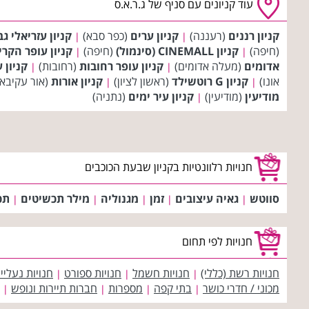
עוד קניונים עם סניף של ג.ר.א.ס
קניון רננים
(רעננה)
קניון ערים
(כפר סבא)
קניון עזריאלי ג
|
|
(חיפה)
קניון CINEMALL (סינמול)
(חיפה)
קניון עופר הקרי
|
|
אדומים
(מעלה אדומים)
קניון עופר רחובות
(רחובות)
קניון 
|
|
אונו)
קניון G רוטשילד
(ראשון לציון)
קניון אורות
(אור עקיבא
|
|
מודיעין
(מודיעין)
קניון עיר ימים
(נתניה)
|
חנויות רלוונטיות בקניון שבעת הכוכבים
סווטש
גאיה עיצובים
זמן
מגנוליה
מילר תכשיטים
תכ
|
|
|
|
|
חנויות לפי תחום
חנויות רשת (כללי)
חנויות חשמל
חנויות ספורט
חנויות נעליי
|
|
|
מכוני / חדרי כושר
בתי קפה
מספרות
חברות תיירות ונופש
|
|
|
|