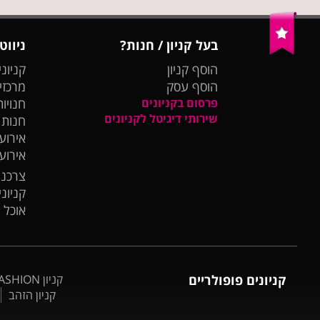
בעל קניון / חנות?
ניווט
הוסף קניון
קניוני
הוסף עסק
מרכזי
פרסום בקניונים
חנויות
שירותי דיגיטל לקניונים
חנות
אירועי
אירוע
צרכנו
קניונ
אוכל 
קניונים פופולריים
קניון BIG FASHION אשדוד
קניון הזהב