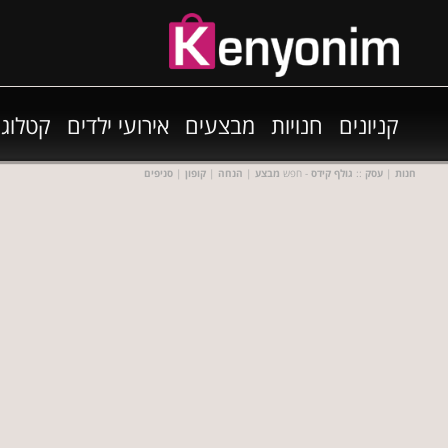
קניונים
חנויות
מבצעים
אירועי ילדים
קטלוגי
חנות
|
עסק
::
גולף קידס
- חפש
מבצע
|
הנחה
|
קופון
|
סניפים