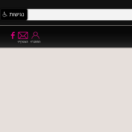
נגישות
התחבר/י
הצטרף/י