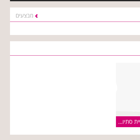
מבצעים
גולף&קידס משיקה את קולקציית סתיו-חורף 16/17