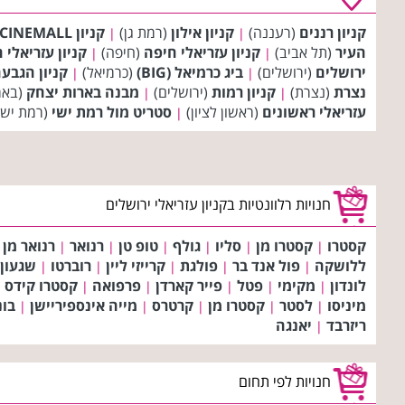
קניון רננים
(רעננה)
קניון אילון
(רמת גן)
קניון CINEMALL (סינמול)
|
|
העיר
(תל אביב)
קניון עזריאלי חיפה
(חיפה)
קניון עזריאלי 
|
|
ירושלים
(ירושלים)
ביג כרמיאל (BIG)
(כרמיאל)
קניון הגבע
|
|
נצרת
(נצרת)
קניון רמות
(ירושלים)
מבנה בארות יצחק
(באר
|
|
עזריאלי ראשונים
(ראשון לציון)
סטריט מול רמת ישי
(רמת ישי
|
חנויות רלוונטיות בקניון עזריאלי ירושלים
קסטרו
קסטרו מן
סליו
גולף
טופ טן
רנואר
רנואר מן
|
|
|
|
|
|
ללושקה
פול אנד בר
פולגת
קרייזי ליין
רוברטו
שגעון
|
|
|
|
|
לונדון
מקימי
פטל
פייר קארדן
פרפואה
קסטרו קידס
|
|
|
|
|
|
מיניסו
לסטר
קסטרו מן
קרטרס
מייה אינספיריישן
בונ
|
|
|
|
|
ריזרבד
יאנגה
|
חנויות לפי תחום