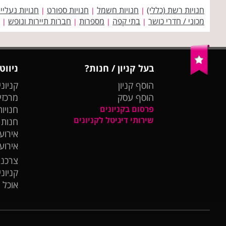
חנויות רשת (כללי)
חנויות חשמל
חנויות ספורט
חנויות נעליי
|
|
|
מכוני / חדרי כושר
בתי קפה
מספרות
חברות תיירות ונופש
|
|
|
|
בעל קניון / חנות?
ניווט
הוסף קניון
קניוני
הוסף עסק
מרכזי
פרסום בקניונים
חנויות
שירותי דיגיטל לקניונים
חנות
אירועי
אירוע
צרכנו
קניונ
אוכל 