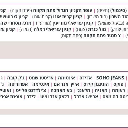
(חיפה)
עופר הקניון הגדול פתח תקווה
(פתח תקוה)
קני
|
|
הוד השרון
(הוד השרון)
קניון קרית אונו
(קרית אונו)
קניון G רוטשילד
|
|
ה
(גבעת שמואל)
קניון עזריאלי מודיעין
(מודיעין)
מרכז מסחרי שה
|
|
ות יצחק)
מול כנרת
(צמח)
קניון עזריאלי רמלה
(רמלה)
קניון עז
|
|
|
)
Y סנטר פתח תקווה
(פתח תקוה)
|
SOHO JEANS
אדידס
אינטימה
אריסטו שמט
ג'ק קובה
גו
|
|
|
|
|
|
פוקס
הוניגמן קידס
אייץ' אנד אם
אינטימה
אפרודיטה
ג'
|
|
|
|
|
|
רעומה
מאניה
מלאנג'
בא מאהבה
צ'ילדרנס פלייס
נאוטי
|
|
|
|
|
יטה דה מאס
אבישג ארבל
בלאק אנד ווייט
לידר
אופנת אפרי
|
|
|
|