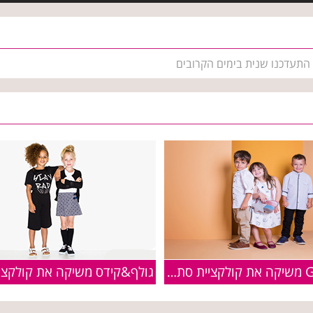
א התעדכנו שנית בימים הקרובים
GOLF KIDS משיקה את קולקציית סתיו-חורף