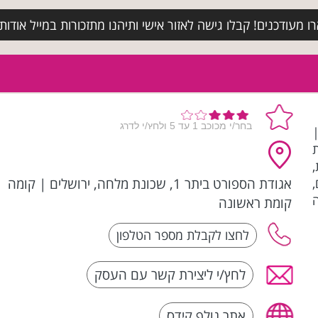
מעודכנים! קבלו גישה לאזור אישי ותיהנו מתזכורות במייל אודות א
ף אנד קידס | Golf Kids |
ת
,
אגודת הספורט ביתר 1, שכונת מלחה, ירושלים
|
קומה
,
ה
קומת ראשונה
לחץ/י ליצירת קשר עם העסק
אתר גולף קידס