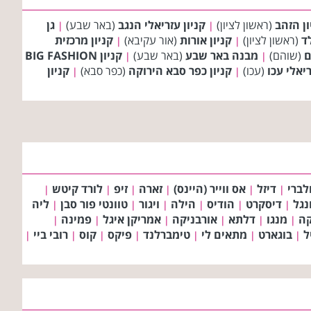
ון הזהב
(ראשון לציון)
קניון עזריאלי הנגב
(באר שבע)
גן
|
|
(ראשון לציון)
קניון אורות
(אור עקיבא)
קניון מרכזית
|
|
ם
(שוהם)
מבנה באר שבע
(באר שבע)
קניון BIG FASHION
|
|
ריאלי עכו
(עכו)
קניון כפר סבא הירוקה
(כפר סבא)
קניון
|
|
לברי
דיזל
אס ווייר (היינס)
זארה
זיפ
לורד קיטש
|
|
|
|
|
|
ונגל
דיסקרט
הודיס
הילה
ויגור
טוונטי פור סבן
ליה
|
|
|
|
|
|
קה
מנגו
דלתא
אורבניקה
אמריקן איגל
פמינה
|
|
|
|
|
|
ל
בוגארט
מתאים לי
טימברלנד
פיקס
קוס
רובי ביי
|
|
|
|
|
|
|