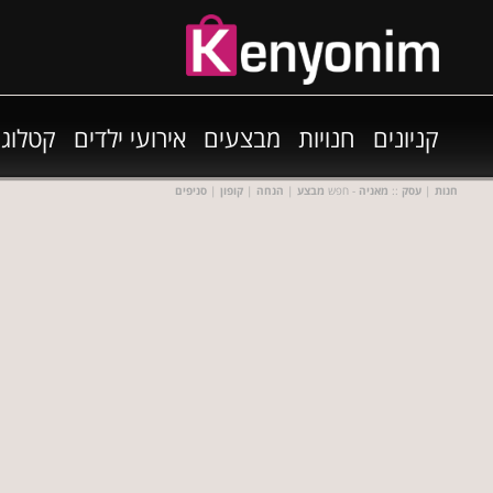
קניונים
חנויות
מבצעים
אירועי ילדים
קטלוגי
חנות
|
עסק
::
מאניה
- חפש
מבצע
|
הנחה
|
קופון
|
סניפים