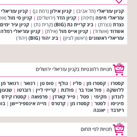
קניון עזריאלי
(תל אביב)
קניון אילון
(רמת גן)
קניון עזריאלי
|
|
עזריאלי חיפה
(חיפה)
קניון הדר
(ירושלים)
קניון סי מול
(אש
|
|
נצרת
(נצרת)
ביג קריית גת (BIG)
(קרית גת)
קניון עיר ימים
|
|
אשדוד
(אשדוד)
קניון אייס מול
(אילת)
קניון עזריאלי רמלה
(
|
|
עזריאלי ראשונים
(ראשון לציון)
ביג יהוד (BIG)
(יהוד)
|
חנויות רלוונטיות בקניון עזריאלי ירושלים
קסטרו
קסטרו מן
סליו
גולף
טופ טן
רנואר
רנואר מן
|
|
|
|
|
|
ללושקה
פול אנד בר
פולגת
קרייזי ליין
רוברטו
שגעון
|
|
|
|
|
לונדון
מקימי
פטל
פייר קארדן
פרפואה
קסטרו קידס
|
|
|
|
|
|
מיניסו
לסטר
קסטרו מן
קרטרס
מייה אינספיריישן
בונ
|
|
|
|
|
ריזרבד
יאנגה
|
חנויות לפי תחום