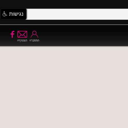
נגישות
התחבר/י
הצטרף/י