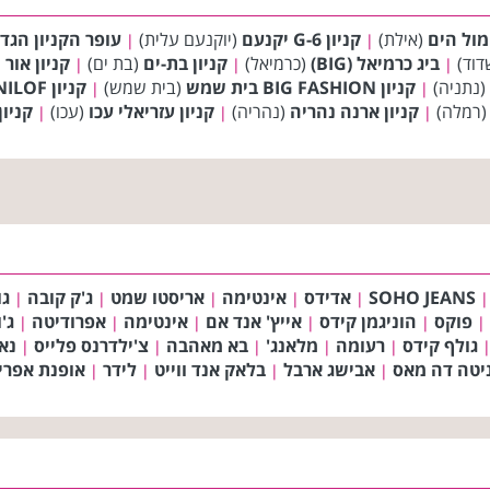
 מול הים
(אילת)
קניון G-6 יקנעם
(יוקנעם עלית)
עופר הקניון הגד
|
|
דוד)
ביג כרמיאל (BIG)
(כרמיאל)
קניון בת-ים
(בת ים)
קניון אור יה
|
|
|
(נתניה)
קניון BIG FASHION בית שמש
(בית שמש)
קניון BIG FASHION DANILOF טבריה
|
|
רמלה)
קניון ארנה נהריה
(נהריה)
קניון עזריאלי עכו
(עכו)
קניון BIG FASHION י
|
|
|
SOHO JEANS
אדידס
אינטימה
אריסטו שמט
ג'ק קובה
גו
|
|
|
|
|
|
פוקס
הוניגמן קידס
אייץ' אנד אם
אינטימה
אפרודיטה
ג'
|
|
|
|
|
|
גולף קידס
רעומה
מלאנג'
בא מאהבה
צ'ילדרנס פלייס
נא
|
|
|
|
|
יטה דה מאס
אבישג ארבל
בלאק אנד ווייט
לידר
אופנת אפרי
|
|
|
|