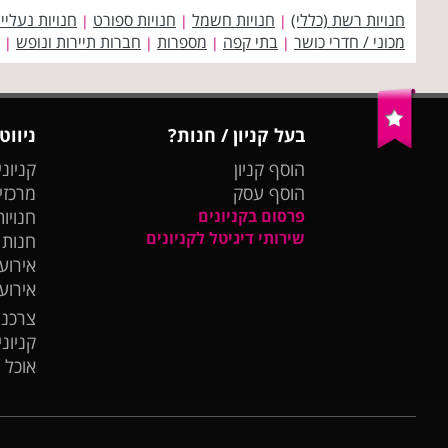
חנויות רשת (כללי)
חנויות חשמל
חנויות ספורט
חנויות נעליי
|
|
|
מכוני / חדרי כושר
בתי קפה
מספרות
חברות תיירות ונופש
|
|
|
|
בעל קניון / חנות?
ניווט
הוסף קניון
קניוני
הוסף עסק
מרכזי
פרסום בקניונים
חנויות
שירותי דיגיטל לקניונים
חנות
אירועי
אירוע
צרכנו
קניונ
אוכל 