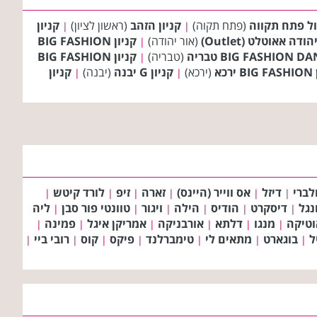
ול פתח תקווה
(פתח תקוה)
קניון הזהב
(ראשון לציון)
קניון
|
|
ודה אאוטלט (Outlet)
(אור יהודה)
קניון BIG FASHION
|
(טבריה)
קניון BIG FASHION
|
רכא
(ירכא)
קניון G יבנה
(יבנה)
קניון
|
|
לברי
דיזל
אס ווייר (היינס)
זארה
זיפ
לורד קיטש
|
|
|
|
|
|
ונגל
דיסקרט
הודיס
הילה
ויגור
טוונטי פור סבן
ליה
|
|
|
|
|
|
וטיקה
מנגו
דלתא
אורבניקה
אמריקן איגל
פמינה
|
|
|
|
|
|
ל
בוגארט
מתאים לי
טימברלנד
פיקס
קוס
רובי ביי
|
|
|
|
|
|
|