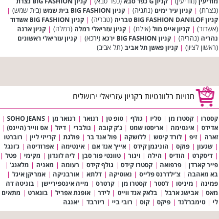
(מודיעין)
(כפר סבא)
מודיעין
|
קניון G כפר סבא
|
קניון BIG FASHION נצרת
(נצרת)
(נתניה)
(בית שמש)
|
קניון עיר ימים
|
קניון BIG FASHION בית שמש
|
(טבריה)
קניון BIG FASHION DANILOF טבריה
|
קניון BIG FASHION אשדוד
(אשדוד)
(אילת)
(רמלה)
|
קניון אייס מול
|
קניון עזריאלי רמלה
|
קניון ארנה
(נהריה)
(ירכא)
נהריה
|
קניון BIG FASHION ירכא
|
קניון עזריאלי ראשונים
(ראשון לציון)
(תל אביב)
|
קניון פאשן תל אביב
חנויות רלוונטיות בקניון עזריאלי ירושלים
קסטרו
|
קסטרו מן
|
סליו
|
גולף
|
טופ טן
|
רנואר
|
רנואר מן
|
SOHO JEANS
|
אדידס
|
אינטימה
|
אריסטו שמט
|
ג'ק קובה
|
גולברי
|
דיזל
|
אס ווייר (היינס)
|
זארה
|
זיפ
|
לורד קיטש
|
ללושקה
|
פול אנד בר
|
פולגת
|
קרייזי ליין
|
רוברטו
|
שגעון
|
פוקס
|
הוניגמן קידס
|
אייץ' אנד אם
|
אינטימה
|
אפרודיטה
|
ג'ונגל
|
דיסקרט
|
הודיס
|
הילה
|
ויגור
|
טוונטי פור סבן
|
ליה לונדון
|
מקימי
|
פטל
|
פייר קארדן
|
פרפואה
|
קסטרו קידס
|
גולף קידס
|
רעומה
|
מאניה
|
מלאנג'
|
בא מאהבה
|
צ'ילדרנס פלייס
|
נאוטיקה
|
דלתא
|
אורבניקה
|
אמריקן איגל
|
פמינה
|
מיניסו
|
לסטר
|
קסטרו מן
|
קרטרס
|
מייה אינספיריישן
|
בוניטה דה
מאס
|
אבישג ארבל
|
בלאק אנד ווייט
|
לידר
|
אופנת אפריל
|
בוגארט
|
מתאים
לי
|
טימברלנד
|
פיקס
|
קוס
|
רובי ביי
|
ריזרבד
|
יאנגה