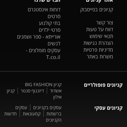
קניונים בפייסבוק
דוחות אינסטגרם
סרטים
צור קשר
בתי קולנוע
דווח על טעות
סרטי ילדים
תנאי שימוש
אורייתא - ספר ושמנים
הצהרת נגישות
לנשים
מדיניות פרטיות
עסקים מומלצים -
משרות באתר
T.co.il
קניונים פופולריים
קניון BIG FASHION
אשדוד
דיזנגוף סנטר
קניון
אילון
קניונים עסקי
עסקים בקניונים
עסקים
ברשתות
קמעונאות
חדשות
הקניונים