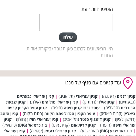
הוסיפו חוות דעת
היו הראשונים לכתוב כאן תגובה/ביקורת אודות
החנות
עוד קניונים עם סניף של מנגו
(רעננה)
(תל אביב)
קניון רננים
|
קניון עזריאלי
|
קניון עזריאלי גבעתיים
(גבעתיים)
(רמת גן)
(אילת)
|
קניון אילון
|
קניון עזריאלי מול הים
|
קניון שבעת
(הרצליה)
(חיפה)
הכוכבים
|
עופר גרנד קניון חיפה
|
קניון עופר הקריון קריית
(קרית ביאליק)
(פתח תקוה)
ביאליק
|
עופר הקניון הגדול פתח תקווה
|
קניון הזהב
(ראשון לציון)
(תל אביב)
(חולון)
|
קניון דיזנגוף סנטר
|
קניון עזריאלי חולון
|
קניון
(חיפה)
(קרית אונו)
(כרמיאל)
עזריאלי חיפה
|
קניון קרית אונו
|
ביג כרמיאל (BIG)
(באר שבע)
(עפולה)
|
ביג באר שבע (BIG)
|
קניון פרנדלי בעמק
|
קניון עזריאלי