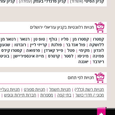
קניון הסיטי
(אשדוד)
קניון פרנדלי בעמק
(עפולה)
קניון עזר
|
|
חנויות רלוונטיות בקניון עזריאלי ירושלים
קסטרו
קסטרו מן
סליו
גולף
טופ טן
רנואר
רנואר מן
|
|
|
|
|
|
ללושקה
פול אנד בר
פולגת
קרייזי ליין
רוברטו
שגעון
|
|
|
|
|
לונדון
מקימי
פטל
פייר קארדן
פרפואה
קסטרו קידס
|
|
|
|
|
|
פמינה
מיניסו
לסטר
קרטרס
מייה אינספיריישן
בוניט
|
|
|
|
|
ריזרבד
יאנגה
|
חנויות לפי תחום
חנויות רשת (כללי)
חנויות חשמל
חנויות ספורט
חנויות נעליי
|
|
|
מכוני / חדרי כושר
בתי קפה
מספרות
חברות תיירות ונופש
|
|
|
|