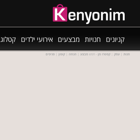
קניונים
חנויות
מבצעים
אירועי ילדים
קטלוגי
חנות
|
עסק
::
קסטרו מן
- חפש
מבצע
|
הנחה
|
קופון
|
סניפים