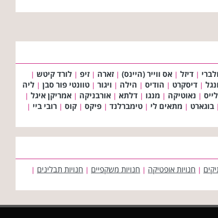
לברי
דיזל
אס ווייר (היינס)
זארה
זיפ
לורד קיטש
|
|
|
|
|
|
ונגל
דיסקרט
הודיס
הילה
ויגור
טוונטי פור סבן
ליה
|
|
|
|
|
|
ייס
נאוטיקה
מנגו
דלתא
אורבניקה
אמריקן איגל
|
|
|
|
|
|
בוגארט
מתאים לי
טימברלנד
פיקס
קוס
רובי ביי
|
|
|
|
|
|
יקים
חנויות אופטיקה
חנויות משקפיים
חנויות תבלינים
|
|
|
|