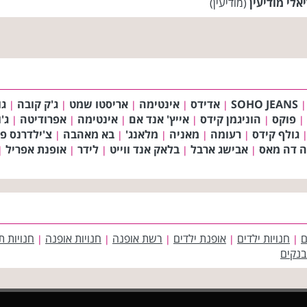
יאלי מודיעין
(מודיעין)
SOHO JEANS
אדידס
אינטימה
אריסטו שמט
ג'ק קובה
גו
|
|
|
|
|
|
פוקס
הוניגמן קידס
אייץ' אנד אם
אינטימה
אפרודיטה
ג'
|
|
|
|
|
|
גולף קידס
רעומה
מאניה
מלאנג'
בא מאהבה
צ'ילדרנס פל
|
|
|
|
|
ה דה מאס
אבישג ארבל
בלאק אנד ווייט
לידר
אופנת אפריל
|
|
|
|
|
ם
חנויות ילדים
אופנת ילדים
רשת אופנה
חנויות אופנה
חנויות ת
|
|
|
|
|
בנקים