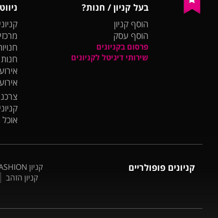
בעל קניון / חנות?
ניווט
הוסף קניון
קניוני
הוסף עסק
מרכזי
פרסום בקניונים
חנויות
שירותי דיגיטל לקניונים
חנות
אירועי
אירוע
צרכנו
קניונ
אוכל 
קניונים פופולריים
קניון BIG FASHION אשדוד
קניון הזהב