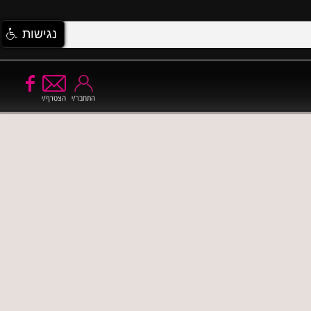
נגישות
התחבר/י
הצטרף/י