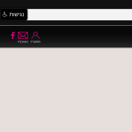
נגישות
התחבר/י
הצטרף/י