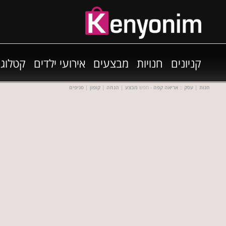
קניונים
חנויות
מבצעים
אירועי ילדים
קטלוגי
חנות
|
עסק
::
אריאה קפה
- חפש
מבצע
|
הנחה
|
קופון
|
סניפים