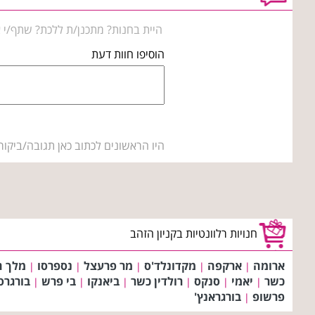
היית בחנות? מתכנן/ת ללכת? שתף/י א
הוסיפו חוות דעת
היו הראשונים לכתוב כאן תגובה/ביקור
חנויות רלוונטיות בקניון הזהב
ארומה
ארקפה
מקדונלד'ס
מר פרעצל
נספרסו
מלך ה
|
|
|
|
|
כשר
יאמי
סנקס
רולדין כשר
ביאנקו
בי פרש
בורגרס
|
|
|
|
|
|
פרשופ
בורגראנץ'
|