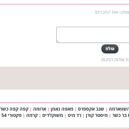
ותנו ואת החברים!
ת אודות החנות
שווארמה
שגב אקספרס
מאפה נאמן
ארומה
קפה קפה כשר
|
|
|
|
 בר כשר
מיסטר קורן
רד מיט
משוקלדיס
קרמה
פקטורי 54 קפה
|
|
|
|
|