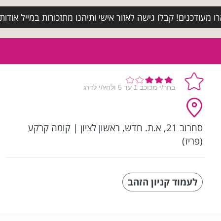
מעודכנים! קבלו גישה לאזור אישי ותיהנו מתזכורות במייל אודות א
סחרוב 21, א.ת. חדש, ראשון לציון
|
קומה קרקע
(פריז)
לעמוד קניון הזהב