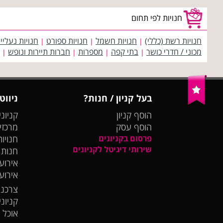
חנויות לפי תחום
חנויות רשת (כללי)
חנויות חשמל
חנויות ספורט
חנויות נעליי
|
|
|
מכוני / חדרי כושר
בתי קפה
מספרות
חברות תיירות ונופש
|
|
|
|
בעל קניון / חנות?
ניווט
הוסף קניון
קניוני
הוסף עסק
מרכזי
פרסום בקניונים
חנויות
שירותי דיגיטל לקניונים
חנות
אירועי
אירוע
צרכנו
קניונ
אוכל 