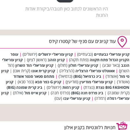
היו הראשונים לכתוב כאן תגובה/ביקורת אודות
החנות
עוד קניונים עם סניף של קסטרו קידס
(גבעתיים)
(ירושלים)
קניון עזריאלי גבעתיים
|
קניון עזריאלי ירושלים
|
עופר
(פתח תקוה)
(ראשון לציון)
הקניון הגדול פתח תקווה
|
קניון הזהב
|
קניון עזריאלי
(באר שבע)
(חולון)
(הוד
הנגב
|
קניון עזריאלי חולון
|
קניון עזריאלי הוד השרון
השרון)
(הרצליה)
(קרית אונו)
|
אאוטלט עזריאלי הרצליה
|
קניון קרית אונו
|
קניון
(אשדוד)
(כרמיאל)
סי מול
|
ביג כרמיאל (BIG)
|
מתחם סטאר סנטר אשדוד
(אשדוד)
(מודיעין)
(כפר סבא)
|
קניון עזריאלי מודיעין
|
קניון G כפר סבא
|
קניון
(נצרת)
(ירושלים)
BIG FASHION נצרת
|
קניון רמות
|
ביג קרית שמונה (BIG)
(קרית שמונה)
(פרדס חנה)
(אילת)
|
ביג פרדס חנה (BIG)
|
קניון אייס מול
|
קניון
(רמלה)
(עכו)
עזריאלי רמלה
|
קניון עזריאלי עכו
חנויות רלוונטיות בקניון אילון