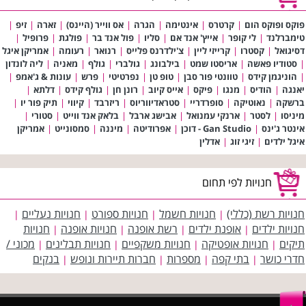
פוקס ופוקס הום
|
קרטרס
|
אינטימה
|
הגרה
|
אס ווייר (היינס)
|
זארה
|
זיפ
|
טימברלנד
|
לי קופר
|
אייץ' אנד אם
|
סליו
|
פול אנד בר
|
פולגת
|
פרופיל
|
דסיגואל
|
קסטרו
|
קרייזי ליין
|
צ'ילדרנס פלייס
|
רנואר
|
רעומה
|
אמריקן איגל
|
סטודיו פאשה
|
אריסטו שמט
|
בילבונג
|
גולברי
|
גולף
|
מאניה
|
ליה לונדון
|
הוניגמן קידס
|
טוונטי פור סבן
|
טופ טן
|
נפרטיטי
|
פרש
|
עונות & ג'אמפ
|
יאנגה
|
הודיס
|
מנגו
|
פיקס
|
אייס קיוב
|
רונן חן
|
גולף קידס
|
דלתא
|
ברשקה
|
נאוטיקה
|
סופרדריי
|
סטראדיווריוס
|
ריזרבד
|
קיווי
|
תיק פור יו
|
מיניסו
|
לסטר
|
ארנקי עמנואל
|
אבישג ארבל
|
בלאק אנד ווייט
|
סטורי
|
אינטר ג'ינס
|
Gan Studio - דוכן
|
אפרודיטה
|
מיננה
|
סמסונייט
|
אמריקן
איגל ילדים
|
זיגי זוג
|
אדלין
חנויות לפי תחום
חנויות רשת (כללי)
חנויות חשמל
חנויות ספורט
חנויות נעליים
|
|
|
|
חנויות ילדים
אופנת ילדים
רשת אופנה
חנויות אופנה
חנויות
|
|
|
|
תיקים
חנויות אופטיקה
חנויות משקפיים
חנויות תבלינים
מכוני /
|
|
|
|
חדרי כושר
בתי קפה
מספרות
חברות תיירות ונופש
בנקים
|
|
|
|