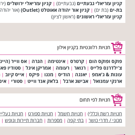
קניון עזריאלי גבעתיים
(גבעתיים)
קניון עזריאלי ירושלים
(ירו
|
בת-ים
(בת ים)
קניון אור יהודה אאוטלט (Outlet)
(אור יהודה
|
קניון עזריאלי ראשונים
(ראשון לציון)
חנויות רלוונטיות בקניון אילון
פוקס ופוקס הום
קרטרס
אינטימה
הגרה
אס ווייר (היינ
|
|
|
|
צ'ילדרנס פלייס
רנואר
רעומה
אמריקן איגל
סטודיו פא
|
|
|
|
עונות & ג'אמפ
יאנגה
הודיס
מנגו
פיקס
אייס קיוב
ר
|
|
|
|
|
|
ארנקי עמנואל
אבישג ארבל
בלאק אנד ווייט
סטורי
אינ
|
|
|
|
חנויות לפי תחום
חנויות רשת (כללי)
חנויות חשמל
חנויות ספורט
חנויות נעליי
|
|
|
מכוני / חדרי כושר
בתי קפה
מספרות
חברות תיירות ונופש
|
|
|
|