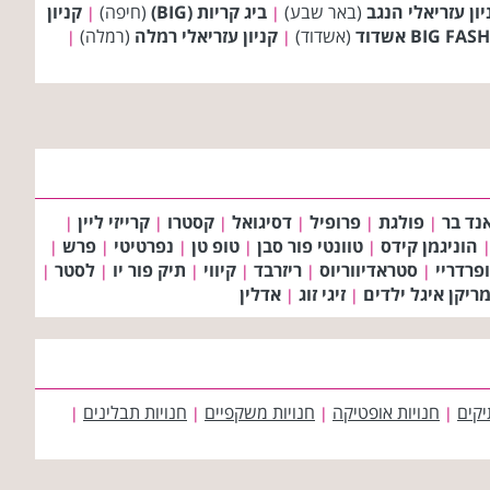
יון עזריאלי הנגב
(באר שבע)
ביג קריות (BIG)
(חיפה)
קניון
|
|
(אשדוד)
קניון עזריאלי רמלה
(רמלה)
|
|
נד בר
פולגת
פרופיל
דסיגואל
קסטרו
קרייזי ליין
|
|
|
|
|
|
הוניגמן קידס
טוונטי פור סבן
טופ טן
נפרטיטי
פרש
|
|
|
|
|
פרדריי
סטראדיווריוס
ריזרבד
קיווי
תיק פור יו
לסטר
|
|
|
|
|
|
ריקן איגל ילדים
זיגי זוג
אדלין
|
|
יקים
חנויות אופטיקה
חנויות משקפיים
חנויות תבלינים
|
|
|
|