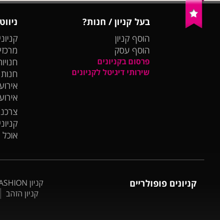
בעל קניון / חנות?
ניווט
הוסף קניון
קניוני
הוסף עסק
מרכזי
פרסום בקניונים
חנויות
שירותי דיגיטל לקניונים
חנות
אירועי
אירוע
צרכנו
קניונ
אוכל 
קניונים פופולריים
קניון BIG FASHION אשדוד
קניון הזהב