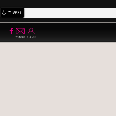
נגישות
התחבר/י
הצטרף/י