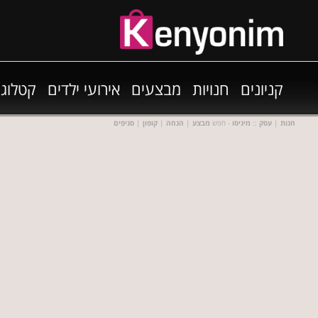
קניונים
חנויות
מבצעים
אירועי ילדים
קטלוגי
חנות
|
עסק
::
מיניסו
- חפש
מבצע
|
הנחה
|
קופון
|
סניפים