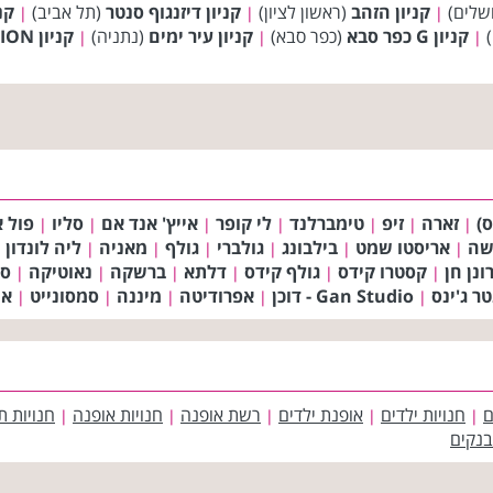
שלים)
קניון הזהב
(ראשון לציון)
קניון דיזנגוף סנטר
(תל אביב)
קנ
|
|
|
)
קניון G כפר סבא
(כפר סבא)
קניון עיר ימים
(נתניה)
קניון BIG FASHION אשדוד
|
|
|
ס)
זארה
זיפ
טימברלנד
לי קופר
אייץ' אנד אם
סליו
פול א
|
|
|
|
|
|
|
שה
אריסטו שמט
בילבונג
גולברי
גולף
מאניה
ליה לונדון
|
|
|
|
|
|
|
ונן חן
קסטרו קידס
גולף קידס
דלתא
ברשקה
נאוטיקה
סו
|
|
|
|
|
|
טר ג'ינס
Gan Studio - דוכן
אפרודיטה
מיננה
סמסונייט
אמ
|
|
|
|
|
ם
חנויות ילדים
אופנת ילדים
רשת אופנה
חנויות אופנה
חנויות ת
|
|
|
|
|
בנקים