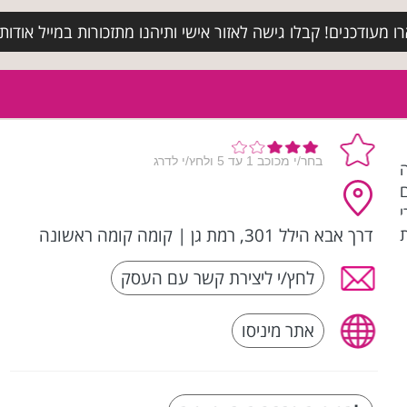
מעודכנים! קבלו גישה לאזור אישי ותיהנו מתזכורות במייל אודות א
ה
וצרי
דרך אבא הילל 301, רמת גן
|
קומה קומה ראשונה
ת
לחץ/י ליצירת קשר עם העסק
אתר מיניסו