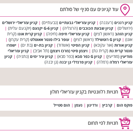
עוד קניונים עם סניף של סולתם
(רעננה)
(גבעתיים)
קניון רננים
|
קניון עזריאלי גבעתיים
|
קניון עזריאלי ירושלים
(ירושלים)
(הרצליה)
(יוקנעם עלית)
|
קניון שבעת הכוכבים
|
קניון G-6 יקנעם
|
(ראשון לציון)
(חיפה)
(קרית
קניון הזהב
|
קניון עזריאלי חיפה
|
קניון קרית אונו
אונו)
(ראשון לציון)
(קרית עקרון)
|
קניון G רוטשילד
|
עופר בילו סנטר אאוטלט
|
(אור עקיבא)
(אשדוד)
(בת ים)
קניון אורות
|
קניון הסיטי
|
קניון בת-ים
|
ישפרו
(קרית גת)
(תל אביב)
סנטר קרית גת
|
ויצמן סיטי (מרכז ויצמן)
|
קניון עזריאלי
(מודיעין)
(כפר סבא)
(נתניה)
מודיעין
|
קניון G כפר סבא
|
קניון עיר ימים
|
קניון
(רמלה)
(גן יבנה)
עזריאלי רמלה
|
קניון פרנדלי גן יבנה
חנויות רלוונטיות בקניון עזריאלי חולון
פוקס הום
|
קרביץ
|
ורדינון
|
נעמן
|
הום סטייל
חנויות לפי תחום