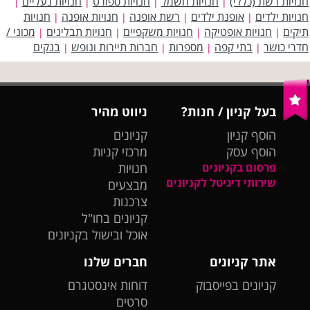
חנויות רשת (כללי)
חנויות חשמל
חנויות ספורט
חנויות נעליים
|
|
|
|
חנויות ילדים
אופנת ילדים
רשת אופנה
חנויות אופנה
חנויות
|
|
|
|
תיקים
חנויות אופטיקה
חנויות משקפיים
חנויות תבלינים
מכוני /
|
|
|
|
חדרי כושר
בתי קפה
מספרות
חברות תיירות ונופש
בנקים
|
|
|
|
בעל קניון / חנות?
ניווט מהיר
הוסף קניון
קניונים
הוסף עסק
מרכזי קניות
פרסום בקניונים
חנויות
שירותי דיגיטל לקניונים
מבצעים
צרכנות
קניונים בחו"ל
אוכל ובישול בקניונים
אתר קניונים
חברים שלנו
קניונים בפייסבוק
דוחות אינסטגרם
סרטים