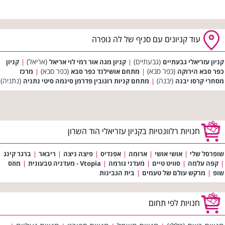
עוד קניונים עם סניף של לה גופרה
(גבעתיים)
(אריאל)
קניון עזריאלי גבעתיים
|
קניון מגה אור רמי לוי אריאל
|
קניון
(כפר סבא)
(כפר סבא)
כפר סבא הירוקה
|
מתחם אושילנד כפר סבא
|
מרכז
(יבנה)
(נתניה)
מסחרי קרסו יבנה
|
מתחם קניות רוגובין פדרמן סינמה סיטי נתניה
חנויות רלוונטיות בקניון עזריאלי הוד השרון
שופרסל שלי
|
אושי אושי
|
ארומה
|
אפנדיס
|
פיצה ניצה
|
ריבאר
|
ברגר קינג
|
קפה עלמה
|
סוויט טיים
|
מעדני גורמה
|
Vtopia - מעדניה טבעונית
|
מוזס
שופ
|
מרקש עולם של טעמים
|
בית הגבינות
חנויות לפי תחום