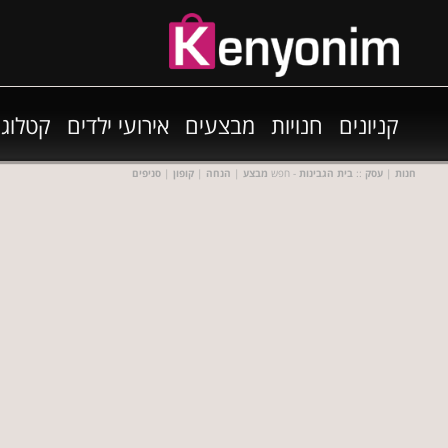
קניונים
חנויות
מבצעים
אירועי ילדים
קטלוגי
חנות
|
עסק
::
בית הגבינות
- חפש
מבצע
|
הנחה
|
קופון
|
סניפים