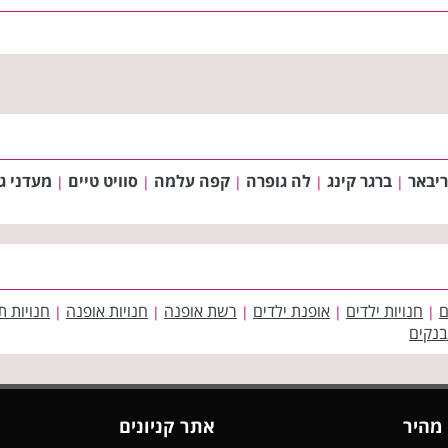
ריבאר
ברגר קינג
לה גופרה
קפה עלמה
סוויט טיים
מעדני ג
|
|
|
|
|
ם
חנויות ילדים
אופנת ילדים
רשת אופנה
חנויות אופנה
חנויות ת
|
|
|
|
|
בנקים
 מהיר
אתר קניונים