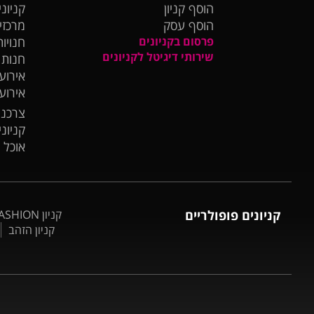
הוסף קניון
קניוני
הוסף עסק
מרכזי
פרסום בקניונים
חנויות
שירותי דיגיטל לקניונים
חנות
אירועי
אירוע
צרכנו
קניונ
אוכל 
קניונים פופולריים
קניון BIG FASHION אשדוד
קניון הזהב