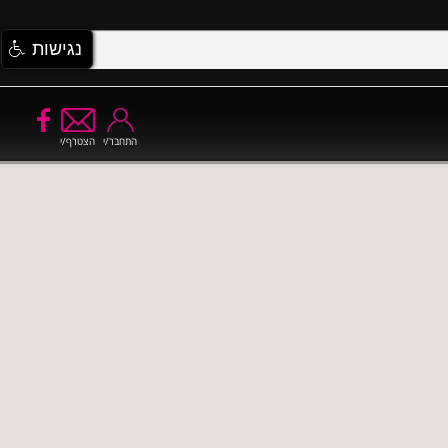
נגישות
התחבר/י
הצטרף/י