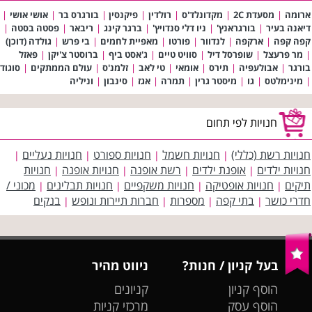
ארומה
|
מסעדת 2C
|
מקדונלד'ס
|
רולדין
|
פיקנסין
|
בורגרס בר
|
אושי אושי
|
דיאנה בעיר
|
בורגראנץ'
|
ניו דלי סנדויץ'
|
ברגר קינג
|
ריבאר
|
פסטה בסטה
|
קפה קפה
|
ארקפה
|
לנדוור
|
פורטו
|
מאפיית לחמים
|
בי פרש
|
גולדה (דוכן)
|
מר פרעצל
|
שופרסל דיל
|
סוויט טיים
|
ג'אסט ביף
|
ברוסטר צ'יקן
|
פאזל
בורגר
|
אבולעפיה
|
תירס
|
אומאי
|
טי לאב
|
זלמנ'ס
|
עולם הממתקים
|
סוגוד
|
מינימלטס
|
גו
|
מיסטר גרין
|
תמרה
|
אגז
|
סינבון
|
וניליה
חנויות לפי תחום
חנויות רשת (כללי)
חנויות חשמל
חנויות ספורט
חנויות נעליים
|
|
|
|
חנויות ילדים
אופנת ילדים
רשת אופנה
חנויות אופנה
חנויות
|
|
|
|
תיקים
חנויות אופטיקה
חנויות משקפיים
חנויות תבלינים
מכוני /
|
|
|
|
חדרי כושר
בתי קפה
מספרות
חברות תיירות ונופש
בנקים
|
|
|
|
בעל קניון / חנות?
ניווט מהיר
הוסף קניון
קניונים
הוסף עסק
מרכזי קניות