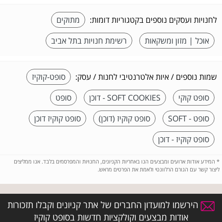
לחנויות ועסקים נוספים בקטגוריות דומות:
מתוקים
אוכל | מזון ומשקאות
רשימת חנויות בתל אביב
שמות נוספים / איות אלטרנטיבי לחנות / עסק:
סופט-קוקיז
סופט קוקי
SOFT COOKIES - דוכן
סופט
סופט - SOFT
סופט קוקיז (דוכן)
סופט קוקיז דוכן
סופט קוקיז - דוכן
*
המידע אודות ארועים ומבצעים הנו באחריות הקניונים, החנויות והמפרסמים בלבד. אנו ממליצים
ליצור קשר עם הגורם הרלוונטי ולאמת את הפרטים מראש.
הירשמו למועדון החברים של אתר קניונים וקבלו תזכורות
אודות מבצעים וקולקציות חדשות בסופט קוקיז