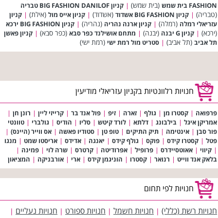
(בית שמש)
FASHION בית שמש
|
קניון BIG FASHION DANILOF טבריה
(טבריה)
(אשדוד)
(אילת)
|
קניון BIG FASHION אשדוד
|
קניון אייס מול
|
קניון
(רמלה)
(נהריה)
עזריאלי רמלה
|
קניון ארנה נהריה
|
קניון BIG FASHION ירכא
(ירכא)
(יבנה)
(כפר סבא)
|
קניון G יבנה
|
מתחם אושילנד כפר סבא
|
קניון פאשן
(תל אביב)
(רמת ישי)
תל אביב
|
סטריט מול רמת ישי
חנויות רלוונטיות בקניון עזריאלי מודיעין
פרפואה
|
קסטרו מן
|
גולף
|
זארה
|
זיפ
|
פול אנד בר
|
קרייזי ליין
|
רונן חן
|
אמריקן איגל
|
בילבונג
|
דלתא
|
לורד קיטש
|
סליו
|
הודיס
|
גולברי
|
טוונטי
פור סבן
|
אינטימה
|
תיק התיקים
|
טופ טן
|
סטודיו פאשה
|
אס ווייר (היינס)
|
פטל
|
קסטרו קידס
|
פוקס
|
גולף קידס
|
יאנגה
|
אדידס
|
אריסטו שמט
|
מנגו
|
קיווי
|
אאוטסיידרס
|
פרופיל
|
אפרודיטה
|
קרטרס
|
שרה לוי
|
פמינה
|
בלאק אנד ווייט
|
רנואר
|
קסטרו
|
הוניגמן קידס
|
ארי
|
אורבניקה
|
המציאון
חנויות לפי תחום
חנויות רשת (כללי)
חנויות חשמל
חנויות ספורט
חנויות נעליים
|
|
|
|