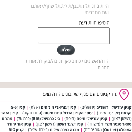
היית בחנות? מתכנן/ת ללכת? שתף/י אותנו
ואת החברים!
הוסיפו חוות דעת
היו הראשונים לכתוב כאן תגובה/ביקורת אודות
החנות
עוד קניונים עם סניף של בוניטה דה מאס
(ירושלים)
(אילת)
קניון עזריאלי ירושלים
|
קניון עזריאלי מול הים
|
קניון G-6
(יוקנעם עלית)
(פתח תקוה)
יקנעם
|
עופר הקניון הגדול פתח תקווה
|
קניון הזהב
(ראשון לציון)
(חיפה)
(כרמיאל)
|
קניון עזריאלי חיפה
|
ביג כרמיאל (BIG)
|
מתחם
(אשדוד)
(ראשון לציון)
סטאר סנטר אשדוד
|
קניון שער ראשון
|
קניון אור יהודה
(אור יהודה)
(נצרת עלית)
אאוטלט (Outlet)
|
מבנה נצרת עילית
|
קניון BIG