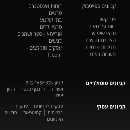
קניונים בפייסבוק
דוחות אינסטגרם
סרטים
צור קשר
בתי קולנוע
דווח על טעות
סרטי ילדים
תנאי שימוש
אורייתא - ספר ושמנים
הצהרת נגישות
לנשים
מדיניות פרטיות
עסקים מומלצים -
משרות באתר
T.co.il
קניונים פופולריים
קניון BIG FASHION
אשדוד
דיזנגוף סנטר
קניון
אילון
קניונים עסקי
עסקים בקניונים
עסקים
ברשתות
קמעונאות
חדשות
הקניונים