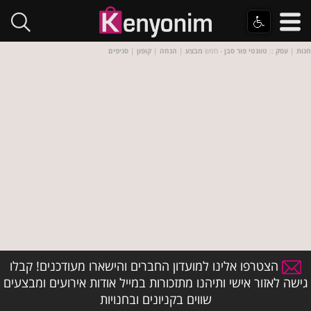
חנות
|
עסק
::
טוונטי פור סבן
- חפש
מבצע
|
הנחה
|
קופון
|
סניפים
הצטרפו אלינו למועדון החברים והישארו מעודכנים! קבלו
גישה לאזור אישי ותיהנו מתזכורות במייל אודות אירועים ומבצעים
שווים בקניונים ובחנויות