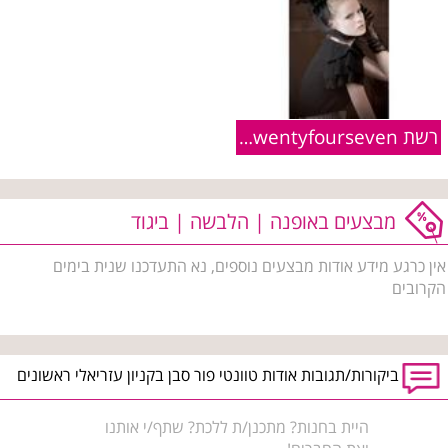
רשת Twentyfourseven :: פריטים מקולקציית חורף 2010/11
מבצעים באופנה | הלבשה | ביגוד
אין כרגע מידע אודות מבצעים נוספים, נא התעדכנו שנית בימים
הקרובים
ביקורות/תגובות אודות טוונטי פור סבן בקניון עזריאלי ראשונים
היית בחנות? מתכנן/ת ללכת? שתף/י אותנו