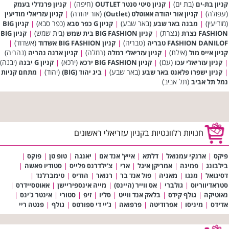
(בת ים)
(חיפה)
קניון בת-ים
|
קניון סיטי סנטר OUTLET
|
קניון פרנדלי בעמק
(עפולה)
(אור יהודה)
|
קניון אור יהודה אאוטלט (Outlet)
|
קניון עזריאלי מודיעין
(מודיעין)
(באר שבע)
(כפר סבא)
|
מבנה באר שבע
|
קניון G כפר סבא
|
קניון BIG
(נצרת)
(בית שמש)
FASHION נצרת
|
קניון BIG FASHION בית שמש
|
קניון BIG
(טבריה)
(אשדוד)
FASHION DANILOF טבריה
|
קניון BIG FASHION אשדוד
|
(אילת)
(רמלה)
(נהריה)
קניון אייס מול
|
קניון עזריאלי רמלה
|
קניון ארנה נהריה
(עכו)
(ירכא)
(יבנה)
|
קניון עזריאלי עכו
|
קניון BIG FASHION ירכא
|
קניון G יבנה
(באר שבע)
(יהוד)
|
קניון ישפרו פלאנט באר שבע
|
ביג יהוד (BIG)
|
מתחם קניות
(תל אביב)
נמל תל אביב
חנויות רלוונטיות בקניון עזריאלי ראשונים
פיקס
|
ארנקי עמנואל
|
דלתא
|
אייץ' אנד אם
|
יאנגה
|
טופ טן
|
פוקס
|
בילבונג
|
פמינה
|
אמריקן איגל
|
ארי
|
צ'ילדרנס פלייס
|
סטודיו פאשה
|
דסיגואל
|
מנגו
|
מאניה
|
פול אנד בר
|
רנואר
|
הודיס
|
טימברלנד
|
סטראדיווריוס
|
גולברי
|
אס ווייר (היינס)
|
מייה אינספיריישן
|
אאוטסיידרס
|
נאוטיקה
|
גולף קידס
|
בלאק אנד ווייט
|
סליו
|
זיפ
|
סטורי
|
אינטר ג'ינס
|
אדידס
|
מיניסו
|
אפרודיטה
|
פרפואה
|
ג'יי די ספורטס
|
גולף
|
פנטה ריי