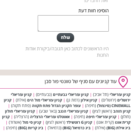
ואת החברים!
הוסיפו חוות דעת
היו הראשונים לכתוב כאן תגובה/ביקורת אודות
החנות
עוד קניונים עם סניף של טוונטי פור סבן
(תל אביב)
(גבעתיים)
קניון עזריאלי
|
קניון עזריאלי גבעתיים
|
קניון עזריאלי
(ירושלים)
(רמת גן)
(אילת)
ירושלים
|
קניון אילון
|
קניון עזריאלי מול הים
|
קניון
(חיפה)
(פתח תקוה)
CINEMALL (סינמול)
|
עופר הקניון הגדול פתח תקווה
|
(ראשון לציון)
(באר שבע)
קניון הזהב
|
קניון עזריאלי הנגב
|
קניון עזריאלי חולון
(חולון)
(חיפה)
(הרצליה)
|
קניון עזריאלי חיפה
|
אאוטלט עזריאלי הרצליה
|
קניון
(קרית אונו)
(ראשון לציון)
(אשדוד)
קרית אונו
|
קניון G רוטשילד
|
קניון סי מול
|
(אילת)
(כרמיאל)
(חיפה)
ביג אילת (BIG)
|
ביג כרמיאל (BIG)
|
ביג קריות (BIG)
|