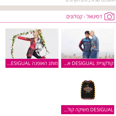
דסיגואל - קטלוגים
קולקציית DESIGUAL אביב קיץ 2019
מותג האופנה DESIGUAL משיק קולקצייה בהשראה מקסיקנית
DESIGUAL משיקה קולקצייה חדשה הנקראת Japan Peru capsule