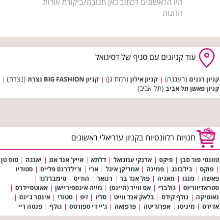
היו הראשונים לכתוב כאן תגובה/ביקורת אודות
החנות
עוד קניונים עם סניף של דסיגואל
(רעננה)
(רמת גן)
(נצרת)
קניון רננים
|
קניון אילון
|
קניון BIG FASHION נצרת
|
(תל אביב)
קניון פאשן תל אביב
חנויות רלוונטיות בקניון עזריאלי ראשונים
טוונטי פור סבן
|
פיקס
|
ארנקי עמנואל
|
דלתא
|
אייץ' אנד אם
|
יאנגה
|
טופ טן
|
פוקס
|
בילבונג
|
פמינה
|
אמריקן איגל
|
ארי
|
צ'ילדרנס פלייס
|
סטודיו
פאשה
|
מנגו
|
מאניה
|
פול אנד בר
|
רנואר
|
הודיס
|
טימברלנד
|
סטראדיווריוס
|
גולברי
|
אס ווייר (היינס)
|
מייה אינספיריישן
|
אאוטסיידרס
|
נאוטיקה
|
גולף קידס
|
בלאק אנד ווייט
|
סליו
|
זיפ
|
סטורי
|
אינטר ג'ינס
|
אדידס
|
מיניסו
|
אפרודיטה
|
פרפואה
|
ג'יי די ספורטס
|
גולף
|
פנטה ריי