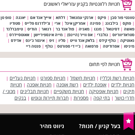
חנויות רלוונטיות בקניון עזריאלי ראשונים
טוונטי פור סבן
|
פיקס
|
ארנקי עמנואל
|
דלתא
|
אייץ' אנד אם
|
יאנגה
|
טופ טן
|
פוקס
|
בילבונג
|
פמינה
|
אמריקן איגל
|
ארי
|
צ'ילדרנס פלייס
|
סטודיו
פאשה
|
דסיגואל
|
מנגו
|
מאניה
|
פול אנד בר
|
רנואר
|
הודיס
|
טימברלנד
|
סטראדיווריוס
|
גולברי
|
אס ווייר (היינס)
|
מייה אינספיריישן
|
אאוטסיידרס
|
נאוטיקה
|
גולף קידס
|
בלאק אנד ווייט
|
סליו
|
זיפ
|
אינטר ג'ינס
|
אדידס
|
מיניסו
|
אפרודיטה
|
פרפואה
|
ג'יי די ספורטס
|
גולף
|
פנטה ריי
חנויות לפי תחום
חנויות רשת (כללי)
חנויות חשמל
חנויות ספורט
חנויות נעליים
|
|
|
|
חנויות ילדים
אופנת ילדים
רשת אופנה
חנויות אופנה
חנויות
|
|
|
|
תיקים
חנויות אופטיקה
חנויות משקפיים
חנויות תבלינים
מכוני /
|
|
|
|
חדרי כושר
בתי קפה
מספרות
חברות תיירות ונופש
בנקים
|
|
|
|
בעל קניון / חנות?
ניווט מהיר