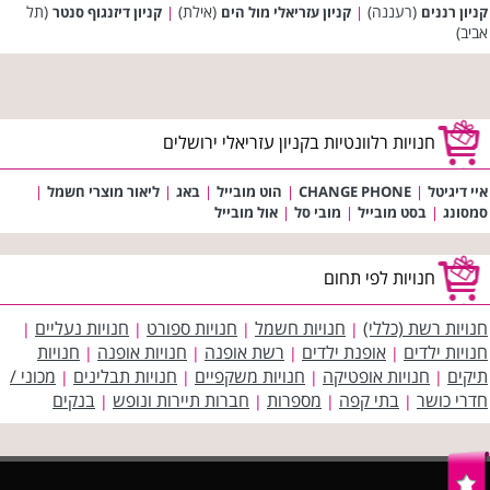
(רעננה)
(אילת)
(תל
קניון רננים
|
קניון עזריאלי מול הים
|
קניון דיזנגוף סנטר
אביב)
חנויות רלוונטיות בקניון עזריאלי ירושלים
איי דיגיטל
|
CHANGE PHONE
|
הוט מובייל
|
באג
|
ליאור מוצרי חשמל
|
סמסונג
|
בסט מובייל
|
מובי סל
|
אול מובייל
חנויות לפי תחום
חנויות רשת (כללי)
חנויות חשמל
חנויות ספורט
חנויות נעליים
|
|
|
|
חנויות ילדים
אופנת ילדים
רשת אופנה
חנויות אופנה
חנויות
|
|
|
|
תיקים
חנויות אופטיקה
חנויות משקפיים
חנויות תבלינים
מכוני /
|
|
|
|
חדרי כושר
בתי קפה
מספרות
חברות תיירות ונופש
בנקים
|
|
|
|