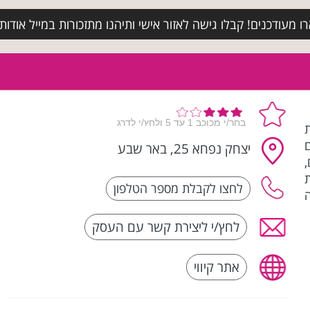
מעודכנים! קבלו גישה לאזור אישי ותיהנו מתזכורות במייל אודות א
ת
ם
יצחק נפחא 25, באר שבע
,
חלקת
לחץ/י ליצירת קשר עם העסק
אתר קיווי