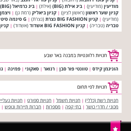
מודיעין
(מודיעין)
ביג אילת (BIG)
(אילת)
ביג כרמיאל (BIG)
|
|
קניון שער ראשון
(ראשון לציון)
קניון ביאליק
(רמת גן)
ויצמן 
|
|
(מודיעין)
קניון BIG FASHION נצרת
(נצרת)
G סינמה סיטי ראשון לציון
|
|
טבריה
(טבריה)
קניון BIG FASHION אשדוד
(אשדוד)
קניון
|
|
חנויות רלוונטיות במבנה באר שבע
הוניגמן קידס
טוונטי פור סבן
רנואר
סאקוני
פמינה
גו
|
|
|
|
|
חנויות לפי תחום
חנויות רשת (כללי)
חנויות חשמל
חנויות ספורט
חנויות נעליי
|
|
|
מכוני / חדרי כושר
בתי קפה
מספרות
חברות תיירות ונופש
|
|
|
|