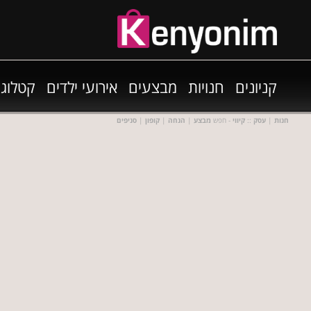
קניונים
חנויות
מבצעים
אירועי ילדים
קטלוגי
חנות
|
עסק
::
קיווי
- חפש
מבצע
|
הנחה
|
קופון
|
סניפים