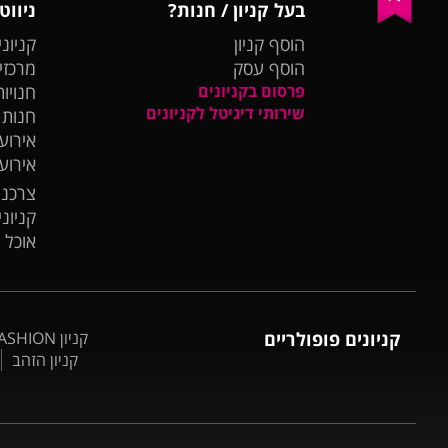
בעל קניון / חנות?
ניווט
הוסף קניון
קניוני
הוסף עסק
מרכזי
פרסום בקניונים
חנויות
שירותי דיגיטל לקניונים
חנות
אירועי
אירוע
צרכנו
קניונ
אוכל 
קניונים פופולריים
קניון BIG FASHION אשדוד
קניון הזהב