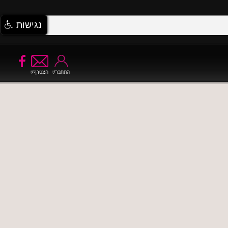
נגישות
התחבר/י
הצטרף/י