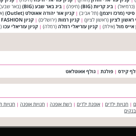
(כרמיאל)
ביג קריות (BIG)
(חיפה)
ביג באר שבע (BIG)
(באר שבע)
|
|
סיטי (מרכז ויצמן)
(תל אביב)
קניון אור יהודה אאוטלט (Outlet)
(או
|
(ראשון לציון)
קניון רמות
(ירושלים)
קניון BIG FASHION בית שמש
|
|
 אייס מול
(אילת)
קניון עזריאלי רמלה
(רמלה)
קניון עזריאלי עכו
(ע
|
|
לף קידס
פולגת
גולף אאוטלאט
|
|
ם
חנויות ילדים
אופנת ילדים
רשת אופנה
חנויות אופנה
חנויות ת
|
|
|
|
|
בנקים