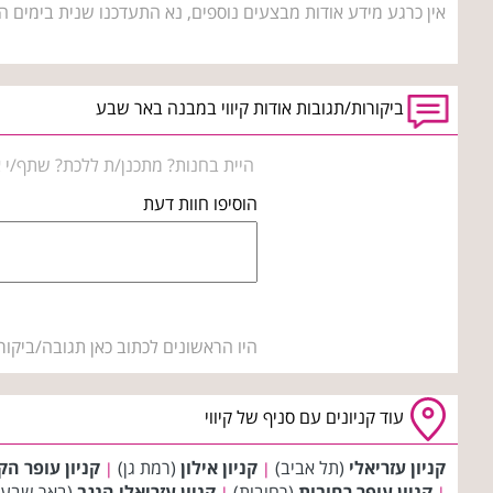
אין כרגע מידע אודות מבצעים נוספים, נא התעדכנו שנית בימים ה
ביקורות/תגובות אודות קיווי במבנה באר שבע
היית בחנות? מתכנן/ת ללכת? שתף/י א
הוסיפו חוות דעת
היו הראשונים לכתוב כאן תגובה/ביקור
עוד קניונים עם סניף של קיווי
קניון עזריאלי
(תל אביב)
קניון אילון
(רמת גן)
קניון עופר הק
|
|
קניון עופר רחובות
(רחובות)
קניון עזריאלי הנגב
(באר שבע
|
|