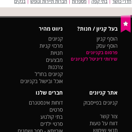
חדרי כושר
בתי קפה
מספרות
חברות תיירות ונופש
בנקים
|
|
|
|
בעל קניון / חנות?
ניווט מהיר
הוסף קניון
קניונים
הוסף עסק
מרכזי קניות
פרסום בקניונים
חנויות
שירותי דיגיטל לקניונים
מבצעים
צרכנות
קניונים בחו"ל
אוכל ובישול בקניונים
אתר קניונים
חברים שלנו
קניונים בפייסבוק
דוחות אינסטגרם
סרטים
צור קשר
בתי קולנוע
דווח על טעות
סרטי ילדים
תנאי שימוש
אורייתא - ספר ושמנים