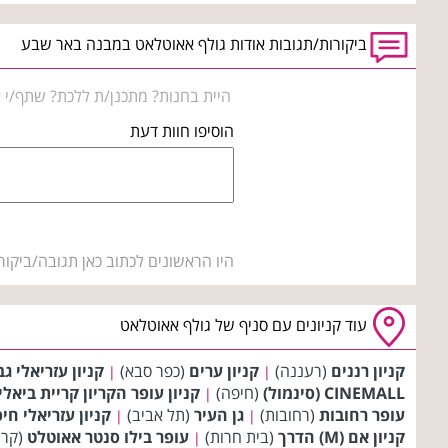
ביקורות/תגובות אודות גולף אאוטלאט במבנה באר שבע
היית בחנות? מתכנן/ת ללכת? שתף/י א
הוסיפו חוות דעת
היו הראשונים לכתוב כאן תגובה/ביקור
עוד קניונים עם סניף של גולף אאוטלאט
קניון רננים
(רעננה)
קניון ערים
(כפר סבא)
קניון עזריאלי ג
|
|
CINEMALL (סינמול)
(חיפה)
קניון עופר הקריון קריית ביאלי
|
עופר רחובות
(רחובות)
גן העיר
(תל אביב)
קניון עזריאלי חי
|
|
קניון אם (M) הדרך
(בית חרות)
עופר בילו סנטר אאוטלט
(קרי
|