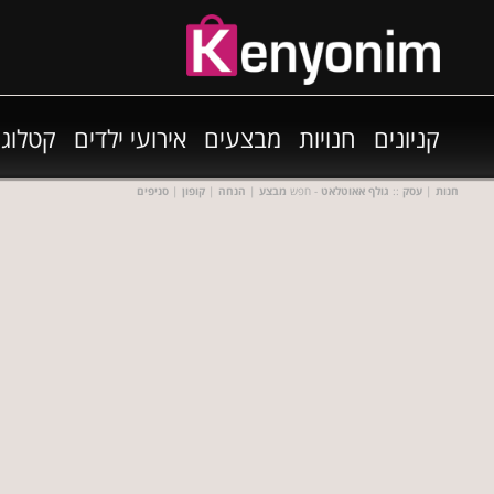
קניונים
חנויות
מבצעים
אירועי ילדים
קטלוגי
חנות
|
עסק
::
גולף אאוטלאט
- חפש
מבצע
|
הנחה
|
קופון
|
סניפים