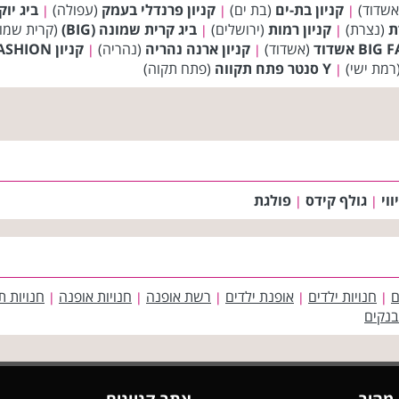
שדוד)
קניון בת-ים
(בת ים)
קניון פרנדלי בעמק
(עפולה)
ביג יוקנע
|
|
|
(נצרת)
קניון רמות
(ירושלים)
ביג קרית שמונה (BIG)
(קרית שמו
|
|
(אשדוד)
קניון ארנה נהריה
(נהריה)
קניון BIG FASHION ירכא
|
|
רמת ישי)
Y סנטר פתח תקווה
(פתח תקוה)
|
ווי
גולף קידס
פולגת
|
|
ם
חנויות ילדים
אופנת ילדים
רשת אופנה
חנויות אופנה
חנויות ת
|
|
|
|
|
בנקים
 מהיר
אתר קניונים