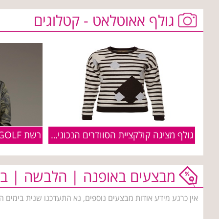
גולף אאוטלאט - קטלוגים
רשת GOLF משיקה קולקציית מעילים
גולף מציגה קולקציית הסוודרים הנכונים לחורף 15-16
מבצעים באופנה | הלבשה | בי
אין כרגע מידע אודות מבצעים נוספים, נא התעדכנו שנית בימים ה