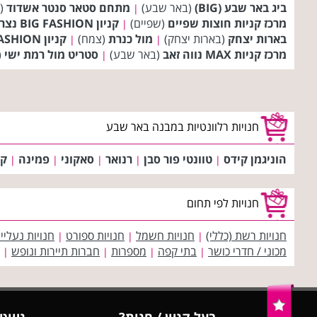
ביג באר שבע (BIG)
(באר שבע)
מתחם סטאר סנטר אשדוד
(א
|
מרכז קניות חוצות שפיים
(שפיים)
קניון BIG FASHION נצרת
|
בארות יצחק
(בארות יצחק)
מול כנרת
(צמח)
קניון BIG FASHION אשדוד
|
|
מרכז קניות MAX נווה זאב
(באר שבע)
סטריט מול רמת ישי
(
|
חנויות רלוונטיות במבנה באר שבע
הוניגמן קידס
טוונטי פור סבן
רנואר
סאקוני
פמינה
קי
|
|
|
|
|
חנויות לפי תחום
חנויות רשת (כללי)
חנויות חשמל
חנויות ספורט
חנויות נעליי
|
|
|
מכוני / חדרי כושר
בתי קפה
מספרות
חברות תיירות ונופש
|
|
|
|
בעל קניון / חנות?
ניווט