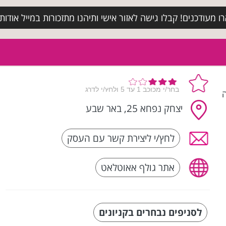
מעודכנים! קבלו גישה לאזור אישי ותיהנו מתזכורות במייל אודות א
ה
יצחק נפחא 25, באר שבע
לחץ/י ליצירת קשר עם העסק
אתר גולף אאוטלאט
לסניפים נבחרים בקניונים