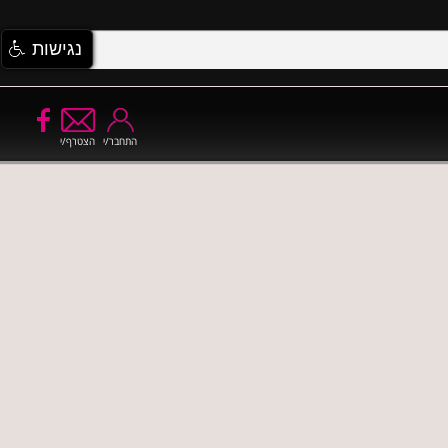
נגישות
התחבר/י
הצטרף/י