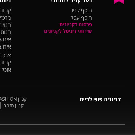
הוסף קניון
קניוני
הוסף עסק
מרכזי
פרסום בקניונים
חנויות
שירותי דיגיטל לקניונים
חנות
אירועי
אירוע
צרכנו
קניונ
אוכל 
קניונים פופולריים
קניון BIG FASHION אשדוד
קניון הזהב