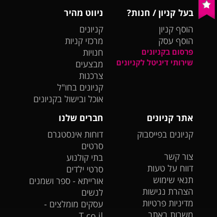
בעל קניון / חנות?
ניווט מהיר
הוסף קניון
קניונים
הוסף עסק
מרכזי קניות
פרסום בקניונים
חנויות
שירותי דיגיטל לקניונים
מבצעים
צרכנות
קניונים בחו"ל
אוכל ובישול בקניונים
אתר קניונים
חברים שלנו
קניונים בפייסבוק
דוחות אינסטגרם
סרטים
צור קשר
בתי קולנוע
דווח על טעות
סרטי ילדים
תנאי שימוש
אורייתא - ספר ושמנים
הצהרת נגישות
לנשים
מדיניות פרטיות
עסקים מומלצים -
משרות באתר
T.co.il