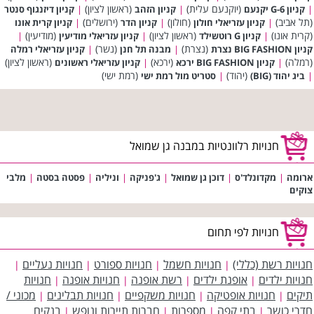
(יוקנעם עלית)
(ראשון לציון)
|
קניון G-6 יקנעם
|
קניון הזהב
|
קניון דיזנגוף סנטר
(תל אביב)
(חולון)
(ירושלים)
|
קניון עזריאלי חולון
|
קניון הדר
|
קניון קרית אונו
(קרית אונו)
(ראשון לציון)
(מודיעין)
|
קניון G רוטשילד
|
קניון עזריאלי מודיעין
|
(נצרת)
(נשר)
קניון BIG FASHION נצרת
|
מבנה תל חנן
|
קניון עזריאלי רמלה
(רמלה)
(ירכא)
(ראשון לציון)
|
קניון BIG FASHION ירכא
|
קניון עזריאלי ראשונים
(יהוד)
(רמת ישי)
|
ביג יהוד (BIG)
|
סטריט מול רמת ישי
חנויות רלוונטיות במבנה גן שמואל
ארומה
|
מקדונלד'ס
|
דוכן גן שמואל
|
ג'פניקה
|
וניליה
|
פסטה בסטה
|
מלבי
צוקים
חנויות לפי תחום
חנויות רשת (כללי)
חנויות חשמל
חנויות ספורט
חנויות נעליים
|
|
|
|
חנויות ילדים
אופנת ילדים
רשת אופנה
חנויות אופנה
חנויות
|
|
|
|
תיקים
חנויות אופטיקה
חנויות משקפיים
חנויות תבלינים
מכוני /
|
|
|
|
חדרי כושר
בתי קפה
מספרות
חברות תיירות ונופש
בנקים
|
|
|
|