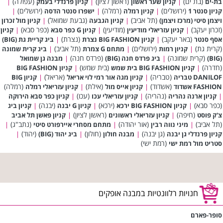
(בת ים)
(ראשון לציון)
(עפולה)
בת-ים
|
קניון שער ראשון
|
קניון פרנדלי בעמק
|
(ירושלים)
(רמלה)
(ירושלים)
קניון סנטר 1
|
קניון רמלה
|
ישפרו סנטר הדסה
|
(תל אביב)
(גבעת שמואל)
ויצמן סיטי (מרכז ויצמן)
|
קניון הגבעה
|
קניון מול זכרון
(זכרון יעקב)
(מודיעין)
(כפר סבא)
|
קניון עזריאלי מודיעין
|
קניון G כפר סבא
|
קניון
(באר יעקב)
(נצרת)
אסף סנטר
|
קניון BIG FASHION נצרת
|
ביג קריית גת (BIG)
(קרית גת)
(ירושלים)
(תל אביב)
|
קניון רמות
|
מתחם G צמרת
|
ביג קרית שמונה
(קרית שמונה)
(פרדס חנה)
(BIG)
|
ביג פרדס חנה (BIG)
|
מבנה גן שמואל
(חדרה)
(בית שמש)
|
קניון BIG FASHION בית שמש
|
קניון BIG FASHION
(טבריה)
(אריאל)
DANILOF טבריה
|
קניון מגה אור רמי לוי אריאל
|
קניון BIG
(אשדוד)
(אילת)
(רמלה)
FASHION אשדוד
|
קניון אייס מול
|
קניון עזריאלי רמלה
(נהריה)
(עכו)
|
קניון ארנה נהריה
|
קניון עזריאלי עכו
|
קניון כפר סבא הירוקה
(כפר סבא)
(ירכא)
(יבנה)
|
קניון BIG FASHION ירכא
|
קניון G יבנה
|
קניון ביג
(חיפה)
(ראשון לציון)
צ'ק פוסט
|
קניון עזריאלי ראשונים
|
קניון פאשן תל אביב
(תל אביב)
(אור יהודה)
(נתב"ג)
|
מיני נווה רבין
|
מתחם מסחרי איירפורט סיטי
|
(גן יבנה)
(חולון)
(יהוד)
קניון פרנדלי גן יבנה
|
מבנה חולון
|
ביג יהוד (BIG)
|
(רמת ישי)
סטריט מול רמת ישי
חנויות רלוונטיות במבנה אופקים
סופר-פארם