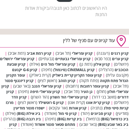
היו הראשונים לכתוב כאן תגובה/ביקורת אודות
החנות
עוד קניונים עם סניף של ללין
(רעננה)
(תל אביב)
(רמת אביב)
קניון רננים
|
קניון עזריאלי
|
קניון רמת אביב
|
(כפר סבא)
(גבעתיים)
קניון ערים
|
קניון עזריאלי גבעתיים
|
קניון עזריאלי ירושלים
(ירושלים)
(רמת גן)
(אילת)
|
קניון אילון
|
קניון עזריאלי מול הים
|
קניון שבעת
(הרצליה)
(חיפה)
הכוכבים
|
קניון CINEMALL (סינמול)
|
קניון G-6 יקנעם
(יוקנעם עלית)
(קרית ביאליק)
|
קניון עופר הקריון קריית ביאליק
|
עופר הקניון
(פתח תקוה)
(ראשון לציון)
הגדול פתח תקווה
|
קניון הזהב
|
קניון דיזנגוף סנטר
(תל אביב)
(רחובות)
(באר שבע)
|
קניון עופר רחובות
|
קניון עזריאלי הנגב
|
קניון
(חולון)
(תל אביב)
(חיפה)
עזריאלי חולון
|
גן העיר
|
קניון עזריאלי חיפה
|
קניון
(מושב בני דרור)
(הוד השרון)
דרורים
|
קניון עזריאלי הוד השרון
|
קניון הדר
(ירושלים)
(קרית אונו)
(ראשון לציון)
|
קניון קרית אונו
|
קניון G רוטשילד
|
מרכז
(נתניה)
(אור עקיבא)
קניות סיטי פולג
|
קניון אורות
|
ישפרו סנטר מודיעין
(מודיעין)
(יהוד)
(אשדוד)
(אילת)
|
קניון סביונים
|
קניון סי מול
|
ביג אילת (BIG)
|
(כרמיאל)
(חיפה)
(נהריה)
ביג כרמיאל (BIG)
|
ביג קריות (BIG)
|
ביג רגבה (BIG)
|
(באר שבע)
(אשדוד)
ביג באר שבע (BIG)
|
מתחם סטאר סנטר אשדוד
|
קניון