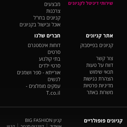
שירותי דיגיטל לקניונים
מבצעים
צרכנות
קניונים בחו"ל
אוכל ובישול בקניונים
אתר קניונים
חברים שלנו
קניונים בפייסבוק
דוחות אינסטגרם
סרטים
צור קשר
בתי קולנוע
דווח על טעות
סרטי ילדים
תנאי שימוש
אורייתא - ספר ושמנים
הצהרת נגישות
לנשים
מדיניות פרטיות
עסקים מומלצים -
משרות באתר
T.co.il
קניונים פופולריים
קניון BIG FASHION
אשדוד
דיזנגוף סנטר
קניון