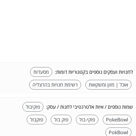
לחנויות ועסקים נוספים בקטגוריות דומות:
מסעדות
אוכל | מזון ומשקאות
רשימת חנויות בהרצליה
שמות נוספים / איות אלטרנטיבי לחנות / עסק:
פוקיבול
PokeBowl
פוקי-בול
פוק בול
פוקבול
PokBowl