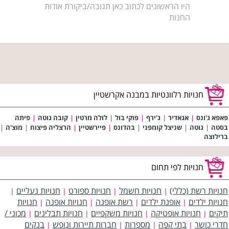
היו הראשונים לכתוב כאן תגובה/ביקורת אודות
החנות
חנויות רלוונטיות במבנה אקרשטיין
פאפא ג'ונס
|
אגאדיר
|
ג'ירף
|
פוקי בול
|
לולה מרטין
|
קובה גוטה
|
פיתה
בסטה
|
גוטה
|
שניצל קומפני
|
בהדונס
|
פיירשטיין
|
הרצליה פיצוח
|
מוצ'ה
|
ברילוצה
חנויות לפי תחום
חנויות רשת (כללי)
חנויות חשמל
חנויות ספורט
חנויות נעליים
|
|
|
|
חנויות ילדים
אופנת ילדים
רשת אופנה
חנויות אופנה
חנויות
|
|
|
|
תיקים
חנויות אופטיקה
חנויות משקפיים
חנויות תבלינים
מכוני /
|
|
|
|
חדרי כושר
בתי קפה
מספרות
חברות תיירות ונופש
בנקים
|
|
|
|