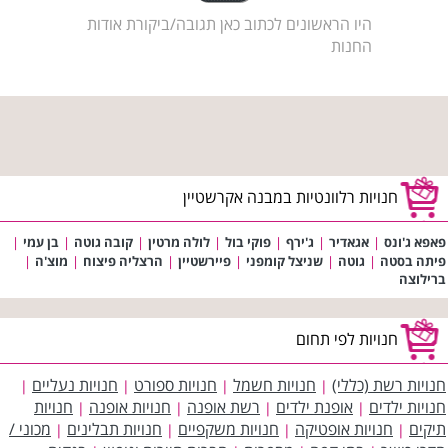
היו הראשונים לכתוב כאן תגובה/ביקורת אודות
החנות
חנויות רלוונטיות במבנה אקרשטיין
פאפא ג'ונס
|
אגאדיר
|
ג'ירף
|
פוקי בול
|
לולה מרטין
|
קובה גוטה
|
בן עמי
|
פיתה בסטה
|
גוטה
|
שניצל קומפני
|
פיירשטיין
|
הרצליה פיצוח
|
מוצ'ה
|
ברילוצה
חנויות לפי תחום
חנויות רשת (כללי)
חנויות חשמל
חנויות ספורט
חנויות נעליים
|
|
|
|
חנויות ילדים
אופנת ילדים
רשת אופנה
חנויות אופנה
חנויות
|
|
|
|
תיקים
חנויות אופטיקה
חנויות משקפיים
חנויות תבלינים
מכוני /
|
|
|
|