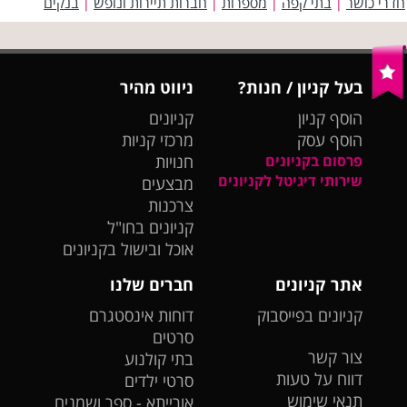
חדרי כושר
בתי קפה
מספרות
חברות תיירות ונופש
בנקים
|
|
|
|
בעל קניון / חנות?
ניווט מהיר
הוסף קניון
קניונים
הוסף עסק
מרכזי קניות
פרסום בקניונים
חנויות
שירותי דיגיטל לקניונים
מבצעים
צרכנות
קניונים בחו"ל
אוכל ובישול בקניונים
אתר קניונים
חברים שלנו
קניונים בפייסבוק
דוחות אינסטגרם
סרטים
צור קשר
בתי קולנוע
דווח על טעות
סרטי ילדים
תנאי שימוש
אורייתא - ספר ושמנים