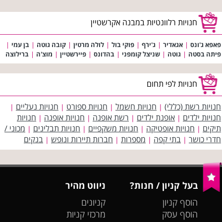
חנויות רלוונטיות במבנה אקרשטיין
פאפא ג'ונס
|
אגאדיר
|
ג'ירף
|
פוקי בול
|
לולה מרטין
|
קובה גוטה
|
בן עמי
|
פיתה בסטה
|
גוטה
|
שניצל קומפני
|
בהדונס
|
פיירשטיין
|
מוצ'ה
|
ברילוצה
חנויות לפי תחום
חנויות רשת (כללי)
חנויות חשמל
חנויות ספורט
חנויות נעליים
|
|
|
|
חנויות ילדים
אופנת ילדים
רשת אופנה
חנויות אופנה
חנויות
|
|
|
|
תיקים
חנויות אופטיקה
חנויות משקפיים
חנויות תבלינים
מכוני /
|
|
|
|
חדרי כושר
בתי קפה
מספרות
חברות תיירות ונופש
בנקים
|
|
|
|
בעל קניון / חנות?
ניווט מהיר
הוסף קניון
קניונים
הוסף עסק
מרכזי קניות