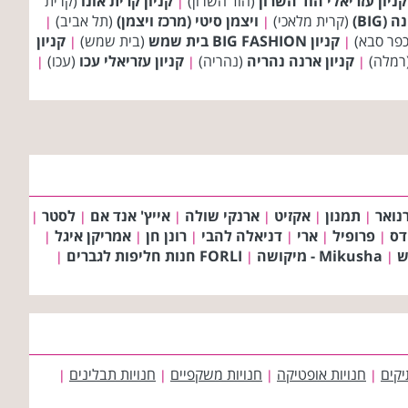
קניון עזריאלי הוד השרון
(הוד השרון)
קניון קרית אונו
(קרית
|
(BIG)
(קרית מלאכי)
ויצמן סיטי (מרכז ויצמן)
(תל אביב)
|
|
פר סבא)
קניון BIG FASHION בית שמש
(בית שמש)
קניון
|
|
רמלה)
קניון ארנה נהריה
(נהריה)
קניון עזריאלי עכו
(עכו)
|
|
|
נואר
תמנון
אקזיט
ארנקי שולה
אייץ' אנד אם
לסטר
|
|
|
|
|
|
דס
פרופיל
ארי
דניאלה להבי
רונן חן
אמריקן איגל
|
|
|
|
|
|
ש
Mikusha - מיקושה
FORLI חנות חליפות לגברים
|
|
|
יקים
חנויות אופטיקה
חנויות משקפיים
חנויות תבלינים
|
|
|
|