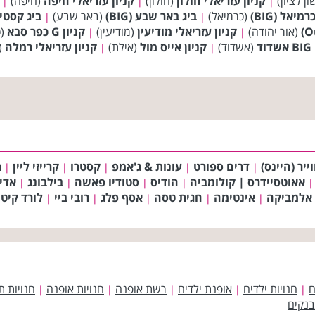
ן לציון)
קניון עזריאלי חולון
(חולון)
קניון עזריאלי חיפה
(חיפה)
|
|
|
רמיאל (BIG)
(כרמיאל)
ביג באר שבע (BIG)
(באר שבע)
ביג קסטינה 
|
|
(אור יהודה)
קניון עזריאלי מודיעין
(מודיעין)
קניון G כפר סבא
(כ
|
|
(אשדוד)
קניון אייס מול
(אילת)
קניון עזריאלי רמלה
(
|
|
ייר (היינס)
דרים ספורט
עונות & ג'אמפ
קסטרו
קרייזי ליין
ר
|
|
|
|
|
אאוטסיידרס | קולומביה
הודיס
סטודיו פאשה
בילבונג
אדי
|
|
|
|
|
אלמביקה
אינטימה
חגית טסה
אסף פלג
רובי ביי
לורד קיט
|
|
|
|
|
ם
חנויות ילדים
אופנת ילדים
רשת אופנה
חנויות אופנה
חנויות ת
|
|
|
|
|
בנקים