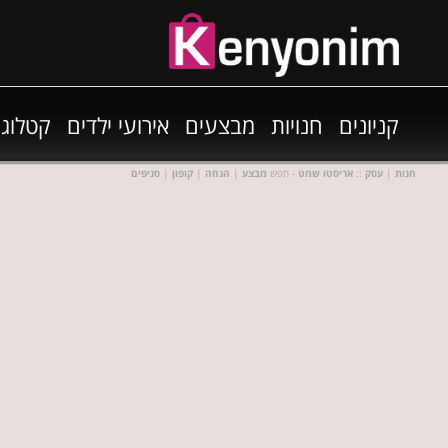
קניונים
חנויות
מבצעים
אירועי ילדים
קטלוגי
חנות
|
עסק
::
אריסטו שמט
- חפש
מבצע
|
הנחה
|
קופון
|
סניפים