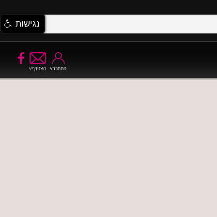
נגישות
התחבר/י
הצטרף/י