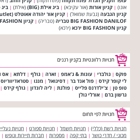
עופר הקניון הגדול פתח תקווה
(פתח תקוה)
קניון הזהב
(ראשו
|
אונו)
קניון אורות
(אור עקיבא)
ביג אילת (BIG)
(אילת)
ביג כ
|
|
|
קניון הגבעה
(גבעת שמואל)
קניון אור יהודה אאוטלט (Outlet)
|
BIG FASHION DANILOF טבריה
(טבריה)
קניון BIG FASHION אשדוד
|
קניון BIG FASHION ירכא
(ירכא)
חנויות רלוונטיות בקניון רננים
פוקס
גולברי
עונות & ג'אמפ
זארה
גולף
דלתא
אס וו
|
|
|
|
|
|
לי קופר קידס
פול אנד בר
דסיגואל
מנגו
סטראדיווריוס
|
|
|
|
טופ טן
צ'ילדרנס פלייס
פולגת
ליה לונדון
גולף קידס
|
|
|
|
|
גרשון ברם
אורלי גולן
|
חנויות לפי תחום
חנויות רשת (כללי)
חנויות חשמל
חנויות ספורט
חנויות נעליי
|
|
|
מכוני / חדרי כושר
בתי קפה
מספרות
חברות תיירות ונופש
|
|
|
|