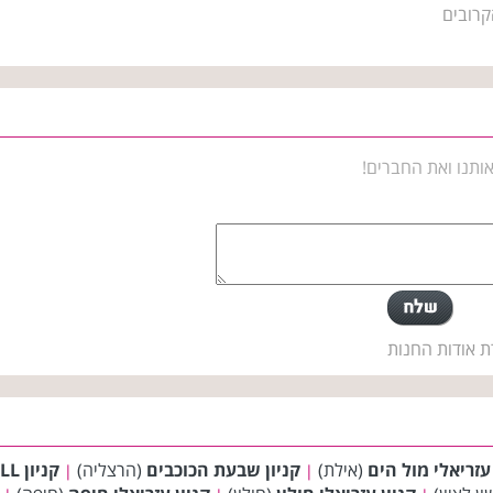
קרובים
ותנו ואת החברים!
ת אודות החנות
 עזריאלי מול הים
(אילת)
קניון שבעת הכוכבים
(הרצליה)
קניון CINEMALL (סינמול)
|
|