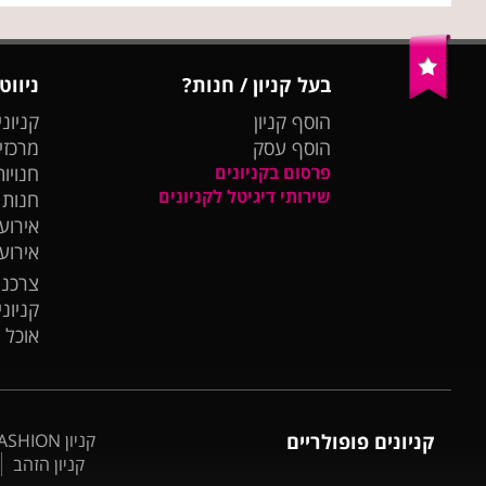
בעל קניון / חנות?
ניווט
הוסף קניון
קניוני
הוסף עסק
מרכזי
פרסום בקניונים
חנויות
שירותי דיגיטל לקניונים
חנות
אירועי
אירוע
צרכנו
קניונ
אוכל 
קניונים פופולריים
קניון BIG FASHION אשדוד
קניון הזהב