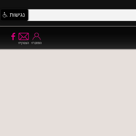
נגישות
התחבר/י
הצטרף/י