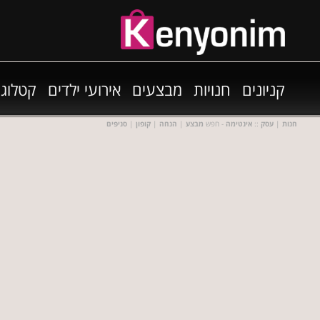
קניונים
חנויות
מבצעים
אירועי ילדים
קטלוגי
חנות
|
עסק
::
אינטימה
- חפש
מבצע
|
הנחה
|
קופון
|
סניפים