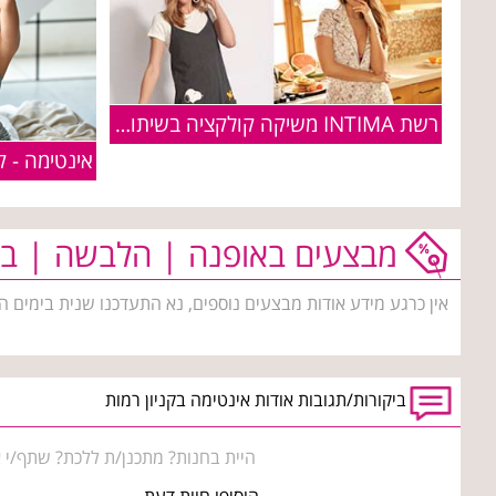
רשת INTIMA משיקה קולקציה בשיתוף פעולה עם המותג האהוב "סנופי"
אינטימה - קולקצ
מבצעים באופנה | הלבשה | בי
אין כרגע מידע אודות מבצעים נוספים, נא התעדכנו שנית בימים ה
ביקורות/תגובות אודות אינטימה בקניון רמות
היית בחנות? מתכנן/ת ללכת? שתף/י א
הוסיפו חוות דעת