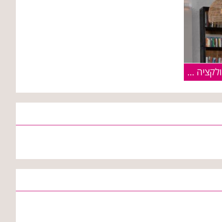
אינטימה מציעה לולנטיין דיי: קולקציה מלאת אהבה