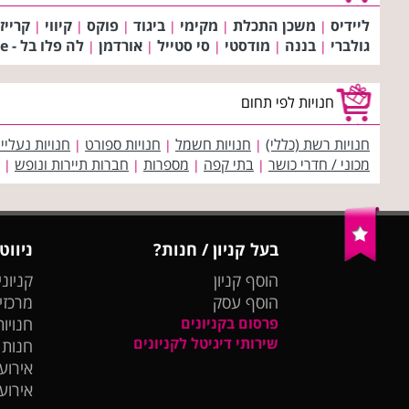
ליידיס
משכן התכלת
מקימי
ביגוד
פוקס
קיווי
קרייזי
|
|
|
|
|
|
גולברי
בננה
מודסטי
סי סטייל
אורדמן
לה פלו בל - La plus belle
|
|
|
|
|
חנויות לפי תחום
חנויות רשת (כללי)
חנויות חשמל
חנויות ספורט
חנויות נעליי
|
|
|
מכוני / חדרי כושר
בתי קפה
מספרות
חברות תיירות ונופש
|
|
|
|
בעל קניון / חנות?
ניווט
הוסף קניון
קניוני
הוסף עסק
מרכזי
פרסום בקניונים
חנויות
שירותי דיגיטל לקניונים
חנות
אירועי
אירוע