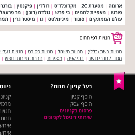
ארומה
מסעדת 2C
מקדונלד'ס
רולדין
פיקנסין
בורגרס
|
|
|
|
|
פורטו
מאפיית לחמים
בי פרש
גולדה (דוכן)
מר פרעצל
|
|
|
|
עולם הממתקים
סוגוד
מינימלטס
גו
מיסטר גרין
תמר
|
|
|
|
|
חנויות לפי תחום
חנויות רשת (כללי)
חנויות חשמל
חנויות ספורט
חנויות נעליי
|
|
|
מכוני / חדרי כושר
בתי קפה
מספרות
חברות תיירות ונופש
|
|
|
|
בעל קניון / חנות?
ניווט
הוסף קניון
קניוני
הוסף עסק
מרכזי
פרסום בקניונים
חנויות
שירותי דיגיטל לקניונים
חנות
אירועי
אירוע