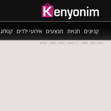
קניונים
חנויות
מבצעים
אירועי ילדים
קטלוגי
חנות
|
עסק
::
אומאי
- חפש
מבצע
|
הנחה
|
קופון
|
סניפים