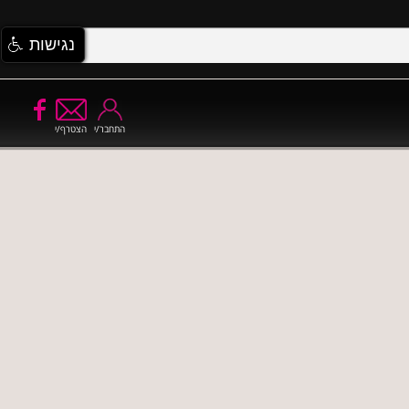
נגישות
התחבר/י
הצטרף/י