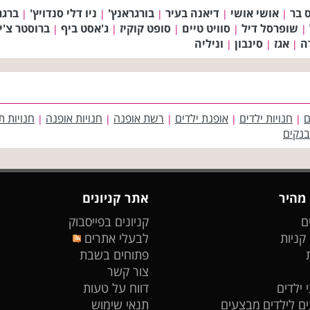
 בר
אושי אושי
דיאנה בעיר
בורגראנץ'
ניו דלי סנדויץ'
ברגר
|
|
|
|
|
שופרסל דיל
סוויט טיים
סופט קוקיז
ג'אסט ביף
ברוסטר צ'י
|
|
|
|
|
ה
אגז
סינבון
וניליה
|
|
|
ם
חנויות ילדים
אופנת ילדים
רשת אופנה
חנויות אופנה
חנויות ת
|
|
|
|
|
בנקים
 מהיר
אתר קניונים
ם
קניונים בפייסבוק
 קניות
לבעלי אתרים
פתוחים בשבת
צור קשר
 ילדים
דווח על טעות
ים לילדים
מבצעים
תנאי שימוש