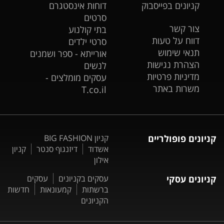
קניונים בפייסבוק
דוחות אינסטגרם
סרטים
צור קשר
בתי קולנוע
דווח על טעות
סרטי ילדים
תנאי שימוש
אורייתא - ספר ושמנים
הצהרת נגישות
לנשים
מדיניות פרטיות
עסקים מומלצים -
משרות באתר
T.co.il
קניונים פופולריים
קניון BIG FASHION
אשדוד
דיזנגוף סנטר
קניון
אילון
קניונים עסקי
עסקים בקניונים
עסקים
ברשתות
קמעונאות
חדשות
הקניונים