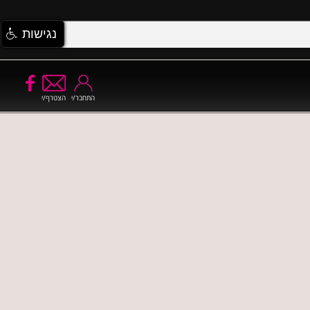
נגישות
התחבר/י
הצטרף/י