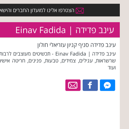
הצטרפו אלינו למועדון החברים והישארו 
עינב פדידה | Einav Fadida
עינב פדידה סניף קניון עזריאלי חולון
עינב פדידה | Einav Fadida - תכשיטים מעוצבים לרבו
שרשראות, עגילים, צמידים, טבעות, פנינים, חריטה אישית
ועוד