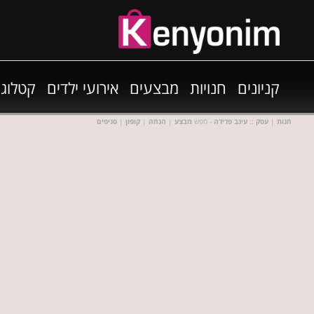
קניונים
חנויות
מבצעים
אירועי ילדים
קטלוגי
חנות
|
עסק
::
עינב פדידה
- חפש
מבצע
|
הנחה
|
קופון
|
סניפים