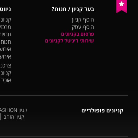
בעל קניון / חנות?
ניווט
הוסף קניון
קניוני
הוסף עסק
מרכזי
פרסום בקניונים
חנויות
שירותי דיגיטל לקניונים
חנות
אירועי
אירוע
צרכנו
קניונ
אוכל 
קניונים פופולריים
קניון BIG FASHION אשדוד
קניון הזהב