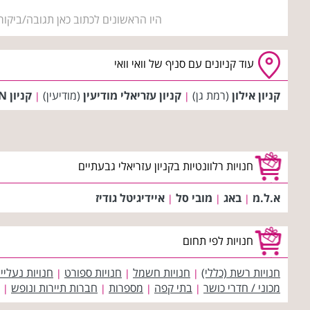
היו הראשונים לכתוב כאן תגובה/ביקור
עוד קניונים עם סניף של וואי וואי
קניון אילון
(רמת גן)
קניון עזריאלי מודיעין
(מודיעין)
קניון BIG FASHION נצרת
|
|
חנויות רלוונטיות בקניון עזריאלי גבעתיים
א.ל.מ
באג
מובי סל
איידיגיטל גודיז
|
|
|
חנויות לפי תחום
חנויות רשת (כללי)
חנויות חשמל
חנויות ספורט
חנויות נעליי
|
|
|
מכוני / חדרי כושר
בתי קפה
מספרות
חברות תיירות ונופש
|
|
|
|