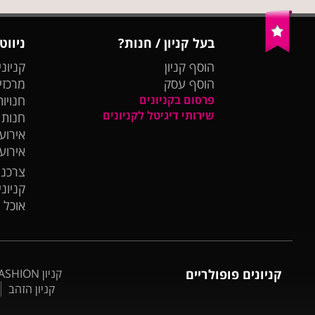
בעל קניון / חנות?
ניווט
הוסף קניון
קניוני
הוסף עסק
מרכזי
פרסום בקניונים
חנויות
שירותי דיגיטל לקניונים
חנות
אירועי
אירוע
צרכנו
קניונ
אוכל 
קניונים פופולריים
קניון BIG FASHION אשדוד
קניון הזהב