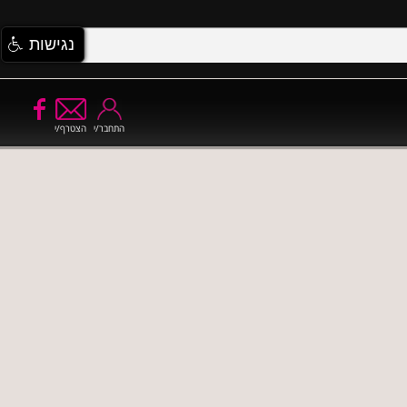
נגישות
התחבר/י
הצטרף/י