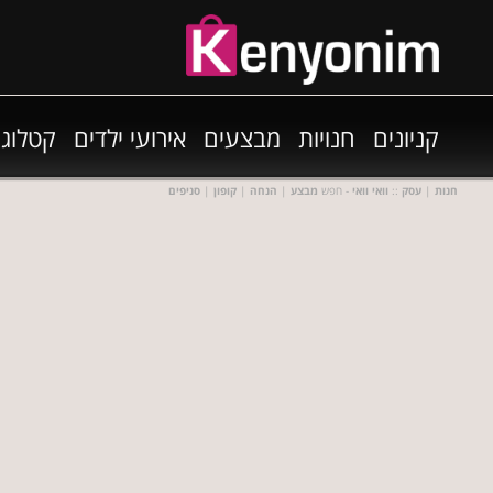
קניונים
חנויות
מבצעים
אירועי ילדים
קטלוגי
חנות
|
עסק
::
וואי וואי
- חפש
מבצע
|
הנחה
|
קופון
|
סניפים