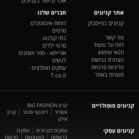
אוכל ובישול בקניונים
אתר קניונים
חברים שלנו
קניונים בפייסבוק
דוחות אינסטגרם
סרטים
צור קשר
בתי קולנוע
דווח על טעות
סרטי ילדים
תנאי שימוש
אורייתא - ספר ושמנים
הצהרת נגישות
לנשים
מדיניות פרטיות
עסקים מומלצים -
משרות באתר
T.co.il
קניונים פופולריים
קניון BIG FASHION
אשדוד
דיזנגוף סנטר
קניון
אילון
קניונים עסקי
עסקים בקניונים
עסקים
ברשתות
קמעונאות
חדשות