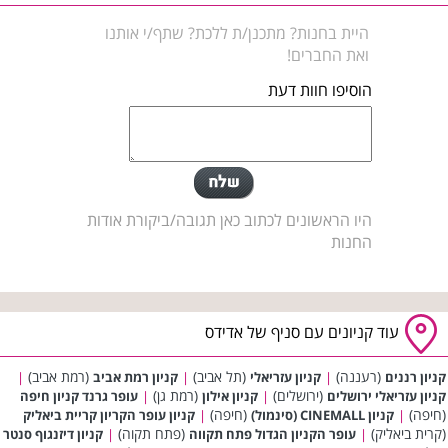
היית בחנות? מתכנן/ת ללכת? שתף/י אותנו
ואת החברים!
הוסיפו חוות דעת
היו הראשונים לכתוב כאן תגובה/ביקורת אודות
החנות
עוד קניונים עם סניף של אדידס
(רעננה)
(תל אביב)
(רמת אביב)
קניון רננים
|
קניון עזריאלי
|
קניון רמת אביב
|
(ירושלים)
(רמת גן)
קניון עזריאלי ירושלים
|
קניון אילון
|
עופר גרנד קניון חיפה
(חיפה)
(חיפה)
|
קניון CINEMALL (סינמול)
|
קניון עופר הקריון קריית ביאליק
(קרית ביאליק)
(פתח תקוה)
|
עופר הקניון הגדול פתח תקווה
|
קניון דיזנגוף סנטר