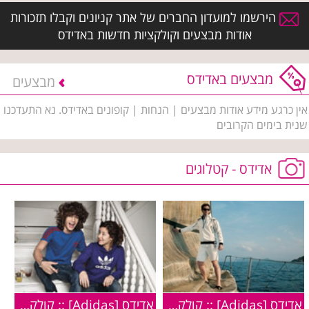
הירשמו למועדון החברים של אתר קניונים וקבלו תזכורות
אודות מבצעים וקולקציות חדשות באדידס
מבצעים באדידס
מבצעים
אין כרגע מידע אודות מבצעים | הנחות | קופונים באדידס. נא התעדכנו
שנית בימים הקרובים
אדידס - קטלוגים
אדידס [Adidas] :: קולקציית הספורט לגברים:: חורף 2010
אדידס [Adidas] :: קולקציית Originals :: סתיו חורף 2009/2010