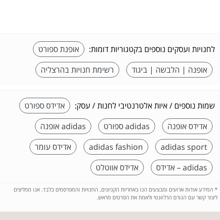
לחנויות ועסקים נוספים בקטגוריות דומות:
אופנת ספורט
אופנה | הלבשה | ביגוד
רשימת חנויות בהרצליה
שמות נוספים / איות אלטרנטיבי לחנות / עסק:
אדידס ספורט
אדידס אופנה
adidas ספורט
adidas אופנה
adidas sport
adidas fashion
אדידס עומר
adidas – אדידס
אדידס אווטלט
*
המידע אודות ארועים ומבצעים הנו באחריות הקניונים, החנויות והמפרסמים בלבד. אנו ממליצים
ליצור קשר עם הגורם הרלוונטי ולאמת את הפרטים מראש.