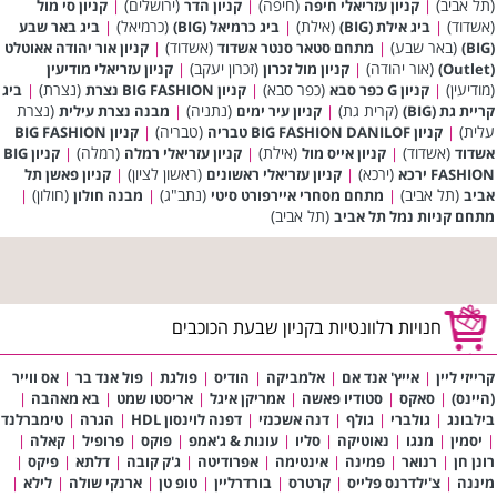
(תל אביב)
(חיפה)
(ירושלים)
|
קניון עזריאלי חיפה
|
קניון הדר
|
קניון סי מול
(אשדוד)
(אילת)
(כרמיאל)
|
ביג אילת (BIG)
|
ביג כרמיאל (BIG)
|
ביג באר שבע
(באר שבע)
(אשדוד)
(BIG)
|
מתחם סטאר סנטר אשדוד
|
קניון אור יהודה אאוטלט
(אור יהודה)
(זכרון יעקב)
(Outlet)
|
קניון מול זכרון
|
קניון עזריאלי מודיעין
(מודיעין)
(כפר סבא)
(נצרת)
|
קניון G כפר סבא
|
קניון BIG FASHION נצרת
|
ביג
(קרית גת)
(נתניה)
(נצרת
קריית גת (BIG)
|
קניון עיר ימים
|
מבנה נצרת עילית
עלית)
(טבריה)
|
קניון BIG FASHION DANILOF טבריה
|
קניון BIG FASHION
(אשדוד)
(אילת)
(רמלה)
אשדוד
|
קניון אייס מול
|
קניון עזריאלי רמלה
|
קניון BIG
(ירכא)
(ראשון לציון)
FASHION ירכא
|
קניון עזריאלי ראשונים
|
קניון פאשן תל
(תל אביב)
(נתב"ג)
(חולון)
אביב
|
מתחם מסחרי איירפורט סיטי
|
מבנה חולון
|
(תל אביב)
מתחם קניות נמל תל אביב
חנויות רלוונטיות בקניון שבעת הכוכבים
קרייזי ליין
|
אייץ' אנד אם
|
אלמביקה
|
הודיס
|
פולגת
|
פול אנד בר
|
אס ווייר
(היינס)
|
סאקס
|
סטודיו פאשה
|
אמריקן איגל
|
אריסטו שמט
|
בא מאהבה
|
בילבונג
|
גולברי
|
גולף
|
דנה אשכנזי
|
דפנה לוינסון HDL
|
הגרה
|
טימברלנד
|
יסמין
|
מנגו
|
נאוטיקה
|
סליו
|
עונות & ג'אמפ
|
פוקס
|
פרופיל
|
קאלה
|
רונן חן
|
רנואר
|
פמינה
|
אינטימה
|
אפרודיטה
|
ג'ק קובה
|
דלתא
|
פיקס
|
מיננה
|
צ'ילדרנס פלייס
|
קרטרס
|
בורדרליין
|
טופ טן
|
ארנקי שולה
|
לילא
|