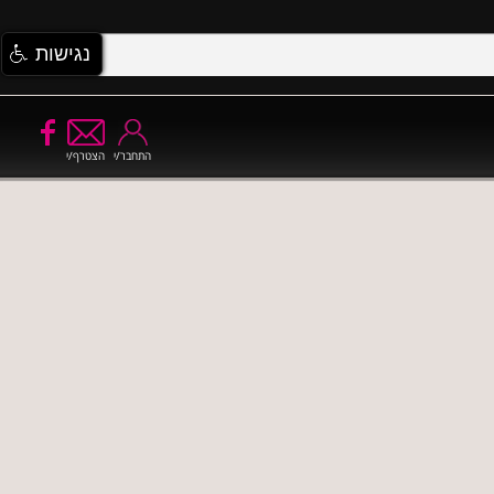
נגישות
התחבר/י
הצטרף/י