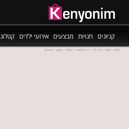
קניונים
חנויות
מבצעים
אירועי ילדים
קטלוגי
חנות
|
עסק
::
רובי ביי
- חפש
מבצע
|
הנחה
|
קופון
|
סניפים