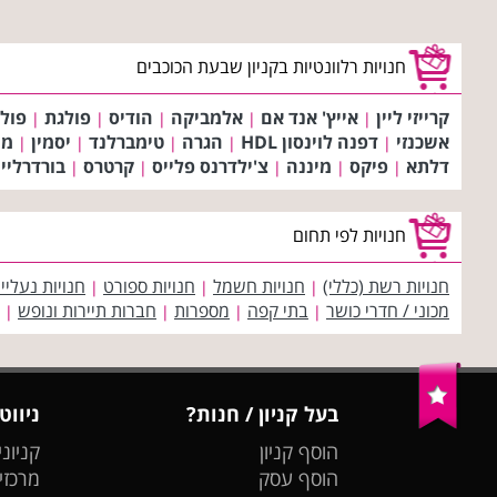
חנויות רלוונטיות בקניון שבעת הכוכבים
קרייזי ליין
אייץ' אנד אם
אלמביקה
הודיס
פולגת
פול 
|
|
|
|
|
אשכנזי
דפנה לוינסון HDL
הגרה
טימברלנד
יסמין
מנ
|
|
|
|
|
דלתא
פיקס
מיננה
צ'ילדרנס פלייס
קרטרס
בורדרליין
|
|
|
|
|
חנויות לפי תחום
חנויות רשת (כללי)
חנויות חשמל
חנויות ספורט
חנויות נעליי
|
|
|
מכוני / חדרי כושר
בתי קפה
מספרות
חברות תיירות ונופש
|
|
|
|
בעל קניון / חנות?
ניווט
הוסף קניון
קניוני
הוסף עסק
מרכזי