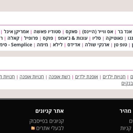
אנד בר
אס ווייר (היינס)
סאקס
סטודיו פאשה
אמריקן איגל
|
|
|
|
|
גו
נאוטיקה
סליו
עונות & ג'אמפ
פוקס
פרופיל
קאלה
רו
|
|
|
|
|
|
|
טופ טן
ארנקי שולה
אדידס
לילא
מימה
Semplice - סימפליס
|
|
|
|
|
|
ם
חנויות ילדים
אופנת ילדים
רשת אופנה
חנויות אופנה
חנויות ת
|
|
|
|
|
בנקים
 מהיר
אתר קניונים
ם
קניונים בפייסבוק
 קניות
לבעלי אתרים