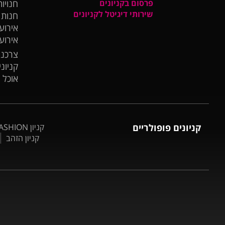
פרסום בקניונים
חנויות
שירותי דיגיטל לקניונים
חנות
אירועי
אירוע
צרכנו
קניונ
אוכל 
קניונים פופולריים
קניון BIG FASHION אשדוד
קניון הזהב