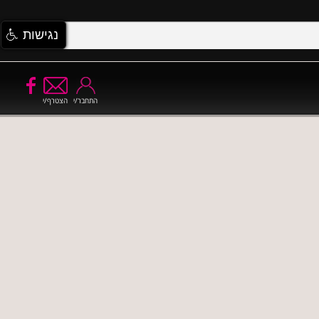
נגישות
התחבר/י
הצטרף/י