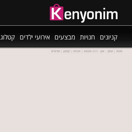
קניונים
חנויות
מבצעים
אירועי ילדים
קטלוגי
חנות
|
עסק
::
און
- חפש
מבצע
|
הנחה
|
קופון
|
סניפים