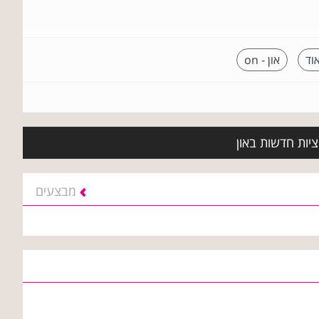
וד
און - on
יות חדשות באון
מבצעים