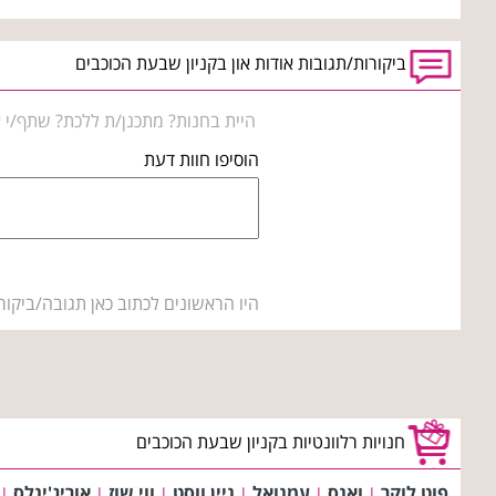
ביקורות/תגובות אודות און בקניון שבעת הכוכבים
היית בחנות? מתכנן/ת ללכת? שתף/י א
הוסיפו חוות דעת
היו הראשונים לכתוב כאן תגובה/ביקור
חנויות רלוונטיות בקניון שבעת הכוכבים
פוט לוקר
ואנס
עמנואל
ניין ווסט
ווי שוז
אוריג'ינלס
|
|
|
|
|
|