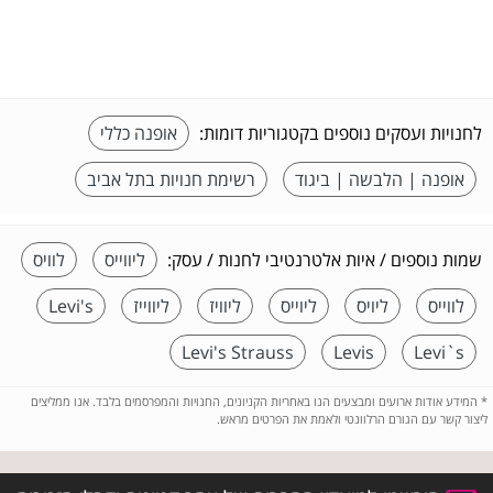
לחנויות ועסקים נוספים בקטגוריות דומות:
אופנה כללי
אופנה | הלבשה | ביגוד
רשימת חנויות בתל אביב
שמות נוספים / איות אלטרנטיבי לחנות / עסק:
ליווייס
לוויס
לווייס
ליויס
ליוייס
ליוויז
ליווייז
Levi's
Levi's Strauss
Levis
Levi`s
*
המידע אודות ארועים ומבצעים הנו באחריות הקניונים, החנויות והמפרסמים בלבד. אנו ממליצים
ליצור קשר עם הגורם הרלוונטי ולאמת את הפרטים מראש.