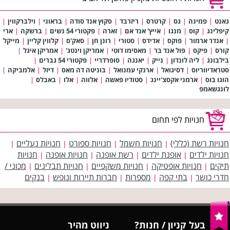
גאנט
|
פמינה
|
גס
|
קרטרס
|
ריזרבד
|
סקוץ אנד סודה
|
בראוני
|
וילברקווין
|
קיפלינג
|
קוס
|
מנגו
|
אייץ' אנד אם
|
זארה
|
פקטורי 54 נשים
|
ברשקה
|
ארי
|
אנדר ארמור
|
פוקס
|
אדידס
|
סטורי
|
רונן חן
|
סאק'ס
|
קלווין קליין
|
מייקל
קורס
|
פיקס
|
פול אנד בר
|
מאסימו דוטי
|
אמריקן וינטג'
|
אמריקן איגל
|
בילבונג
|
ליה לונדון
|
נייק
|
יאנגה
|
סופרדריי
|
פקטורי 54 גברים
|
סטראדיווריוס
|
דסיגואל
|
ארנקי עמנואל
|
בוניטה דה מאס
|
דיזל
|
אלמביקה
|
הוגו בוס
|
ארמני אקסצ'יינג
|
סטודיו פאשה
|
אלווה
|
אלו
|
באבלס
|
לונגשאמפ
חנויות לפי תחום
חנויות רשת (כללי)
חנויות חשמל
חנויות ספורט
חנויות נעליים
|
|
|
|
חנויות ילדים
אופנת ילדים
רשת אופנה
חנויות אופנה
חנויות
|
|
|
|
תיקים
חנויות אופטיקה
חנויות משקפיים
חנויות תבלינים
מכוני /
|
|
|
|
חדרי כושר
בתי קפה
מספרות
חברות תיירות ונופש
בנקים
|
|
|
|
בעל קניון / חנות?
ניווט מהיר