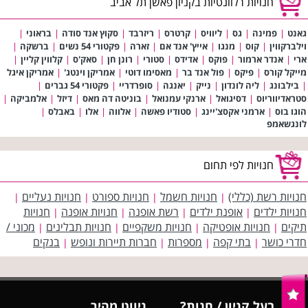
חנויות רלוונטיות בקניון פאשן תל אביב
גאנט
|
פמינה
|
גס
|
ליוויס
|
קרטרס
|
ריזרבד
|
סקוץ אנד סודה
|
בראוני
|
וילברקווין
|
קוס
|
מנגו
|
אייץ' אנד אם
|
זארה
|
פקטורי 54 נשים
|
ברשקה
|
ארי
|
אנדר ארמור
|
פוקס
|
אדידס
|
סטורי
|
רונן חן
|
סאק'ס
|
קלווין קליין
|
מייקל קורס
|
פיקס
|
פול אנד בר
|
מאסימו דוטי
|
אמריקן וינטג'
|
אמריקן איגל
|
בילבונג
|
ליה לונדון
|
נייק
|
יאנגה
|
סופרדריי
|
פקטורי 54 גברים
|
סטראדיווריוס
|
דסיגואל
|
ארנקי עמנואל
|
בוניטה דה מאס
|
דיזל
|
אלמביקה
|
הוגו בוס
|
ארמני אקסצ'יינג
|
סטודיו פאשה
|
אלווה
|
אלו
|
באבלס
|
לונגשאמפ
חנויות לפי תחום
חנויות רשת (כללי)
חנויות חשמל
חנויות ספורט
חנויות נעליים
|
|
|
|
חנויות ילדים
אופנת ילדים
רשת אופנה
חנויות אופנה
חנויות
|
|
|
|
תיקים
חנויות אופטיקה
חנויות משקפיים
חנויות תבלינים
מכוני /
|
|
|
|
חדרי כושר
בתי קפה
מספרות
חברות תיירות ונופש
בנקים
|
|
|
|
בעל קניון / חנות?
ניווט מהיר