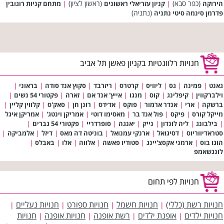
(כפר סבא)
(ראשון לציון)
הירוקה
|
קניון עזריאלי ראשונים
|
מתחם קניות רוגובין
(נתניה)
פדרמן סינמה סיטי נתניה
חנויות רלוונטיות בקניון פאשן תל אביב
גאנט
|
פמינה
|
גס
|
ליוויס
|
קרטרס
|
ריזרבד
|
סקוץ אנד סודה
|
בראוני
|
וילברקווין
|
קיפלינג
|
קוס
|
מנגו
|
אייץ' אנד אם
|
זארה
|
פקטורי 54 נשים
|
ברשקה
|
ארי
|
אנדר ארמור
|
פוקס
|
אדידס
|
רונן חן
|
סאק'ס
|
קלווין קליין
|
מייקל קורס
|
פיקס
|
פול אנד בר
|
מאסימו דוטי
|
אמריקן וינטג'
|
אמריקן איגל
|
בילבונג
|
ליה לונדון
|
נייק
|
יאנגה
|
סופרדריי
|
פקטורי 54 גברים
|
סטראדיווריוס
|
דסיגואל
|
ארנקי עמנואל
|
בוניטה דה מאס
|
דיזל
|
אלמביקה
|
הוגו בוס
|
ארמני אקסצ'יינג
|
סטודיו פאשה
|
אלווה
|
אלו
|
באבלס
|
לונגשאמפ
חנויות לפי תחום
חנויות רשת (כללי)
חנויות חשמל
חנויות ספורט
חנויות נעליים
|
|
|
|
חנויות ילדים
אופנת ילדים
רשת אופנה
חנויות אופנה
חנויות
|
|
|
|