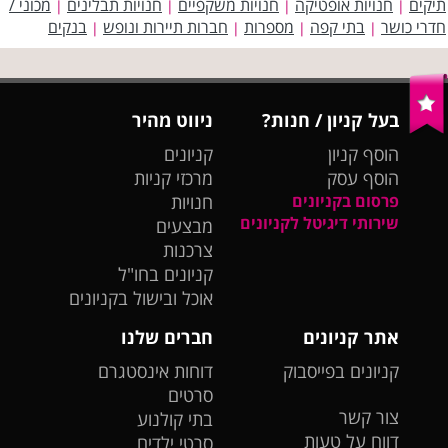
תיקים
חנויות אופטיקה
חנויות משקפיים
חנויות תבלינים
מכוני /
|
|
|
|
חדרי כושר
בתי קפה
מספרות
חברות תיירות ונופש
בנקים
|
|
|
|
בעל קניון / חנות?
ניווט מהיר
הוסף קניון
קניונים
הוסף עסק
מרכזי קניות
פרסום בקניונים
חנויות
שירותי דיגיטל לקניונים
מבצעים
צרכנות
קניונים בחו"ל
אוכל ובישול בקניונים
אתר קניונים
חברים שלנו
קניונים בפייסבוק
דוחות אינסטגרם
סרטים
צור קשר
בתי קולנוע
דווח על טעות
סרטי ילדים