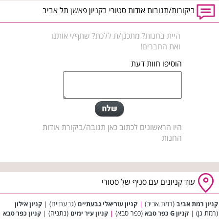
ביקורות/תגובות אודות סטורי בקניון פאשן תל אביב
היית בחנות? מתכנן/ת ללכת? שתף/י אותנו
ואת החברים!
הוסיפו חוות דעת
היו הראשונים לכתוב כאן תגובה/ביקורת אודות
החנות
עוד קניונים עם סניף של סטורי
(רמת אביב)
(גבעתיים)
קניון רמת אביב
|
קניון עזריאלי גבעתיים
|
קניון אילון
(רמת גן)
(כפר סבא)
(נתניה)
|
קניון G כפר סבא
|
קניון עיר ימים
|
קניון כפר סבא