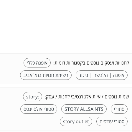
לחנויות ועסקים נוספים בקטגוריות דומות:
אופנה כללי
אופנה | הלבשה | ביגוד
רשימת חנויות בתל אביב
שמות נוספים / איות אלטרנטיבי לחנות / עסק:
:story
סתורי
STORY ALLSAINTS
סטורי אולסיינטס
סטורי עודפים
story outlet