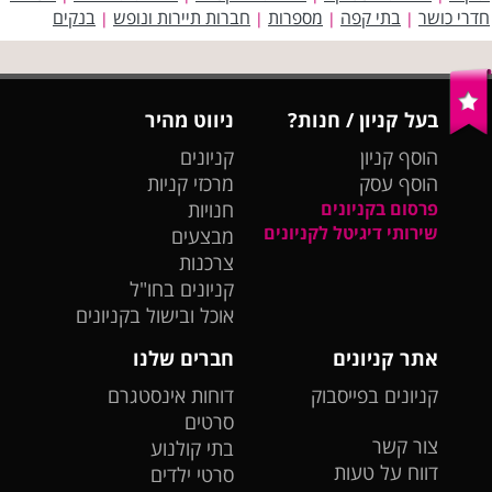
חדרי כושר
בתי קפה
מספרות
חברות תיירות ונופש
בנקים
|
|
|
|
בעל קניון / חנות?
ניווט מהיר
הוסף קניון
קניונים
הוסף עסק
מרכזי קניות
פרסום בקניונים
חנויות
שירותי דיגיטל לקניונים
מבצעים
צרכנות
קניונים בחו"ל
אוכל ובישול בקניונים
אתר קניונים
חברים שלנו
קניונים בפייסבוק
דוחות אינסטגרם
סרטים
צור קשר
בתי קולנוע
דווח על טעות
סרטי ילדים