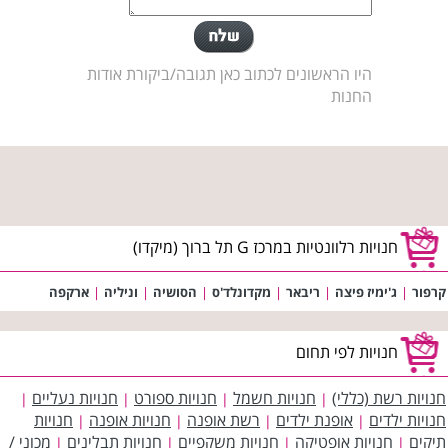
היו הראשונים לכתוב כאן תגובה/ביקורת אודות
החנות
חנויות רלוונטיות במרכז G תל ברוך (מיקדו)
קרפור
|
ג'ימיז פיצה
|
ריבאר
|
מקדונלד'ס
|
הסושיה
|
וניליה
|
ארקפה
חנויות לפי תחום
חנויות רשת (כללי)
חנויות חשמל
חנויות ספורט
חנויות נעליים
|
|
|
|
חנויות ילדים
אופנת ילדים
רשת אופנה
חנויות אופנה
חנויות
|
|
|
|
תיקים
חנויות אופטיקה
חנויות משקפיים
חנויות תבלינים
מכוני /
|
|
|
|