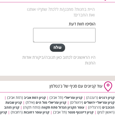
היית בחנות? מתכנן/ת ללכת? שתף/י אותנו
ואת החברים!
הוסיפו חוות דעת
היו הראשונים לכתוב כאן תגובה/ביקורת אודות
החנות
עוד קניונים עם סניף של ג'נטלמן
(רעננה)
(תל אביב)
(רמת אביב)
קניון רננים
|
קניון עזריאלי
|
קניון רמת אביב
|
(ירושלים)
(אילת)
קניון עזריאלי ירושלים
|
קניון עזריאלי מול הים
|
קניון שבעת
(הרצליה)
(פתח תקוה)
הכוכבים
|
עופר הקניון הגדול פתח תקווה
|
קניון הזהב
(ראשון לציון)
(תל אביב)
(רחובות)
|
קניון דיזנגוף סנטר
|
קניון עופר רחובות
|
קניון