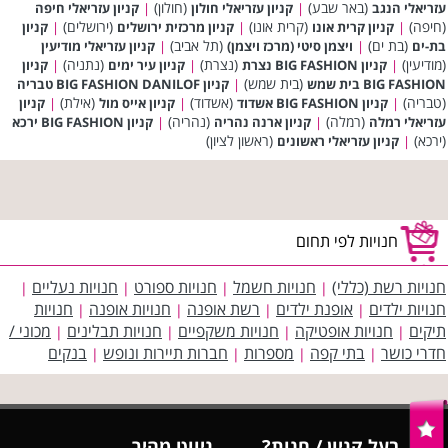
(באר שבע)
(חולון)
עזריאלי הנגב
|
קניון עזריאלי חולון
|
קניון עזריאלי חיפה
(חיפה)
(קרית אונו)
(ירושלים)
|
קניון קרית אונו
|
קניון מרכזית ירושלים
|
קניון
(בת ים)
(תל אביב)
בת-ים
|
ויצמן סיטי (מרכז ויצמן)
|
קניון עזריאלי מודיעין
(מודיעין)
(נצרת)
(נתניה)
|
קניון BIG FASHION נצרת
|
קניון עיר ימים
|
קניון
(בית שמש)
BIG FASHION בית שמש
|
קניון BIG FASHION DANILOF טבריה
(טבריה)
(אשדוד)
(אילת)
|
קניון BIG FASHION אשדוד
|
קניון אייס מול
|
קניון
(רמלה)
(נהריה)
עזריאלי רמלה
|
קניון ארנה נהריה
|
קניון BIG FASHION ירכא
(ירכא)
(ראשון לציון)
|
קניון עזריאלי ראשונים
חנויות לפי תחום
חנויות רשת (כללי)
חנויות חשמל
חנויות ספורט
חנויות נעליים
|
|
|
|
חנויות ילדים
אופנת ילדים
רשת אופנה
חנויות אופנה
חנויות
|
|
|
|
תיקים
חנויות אופטיקה
חנויות משקפיים
חנויות תבלינים
מכוני /
|
|
|
|
חדרי כושר
בתי קפה
מספרות
חברות תיירות ונופש
בנקים
|
|
|
|
בעל קניון / חנות?
ניווט מהיר