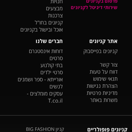
פרסום בקניונים
חנויות
שירותי דיגיטל לקניונים
מבצעים
צרכנות
קניונים בחו"ל
אוכל ובישול בקניונים
אתר קניונים
חברים שלנו
קניונים בפייסבוק
דוחות אינסטגרם
סרטים
צור קשר
בתי קולנוע
דווח על טעות
סרטי ילדים
תנאי שימוש
אורייתא - ספר ושמנים
הצהרת נגישות
לנשים
מדיניות פרטיות
עסקים מומלצים -
משרות באתר
T.co.il
קניונים פופולריים
קניון BIG FASHION