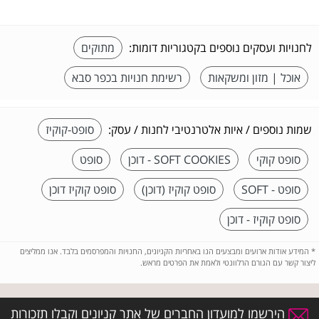
לחנויות ועסקים נוספים בקטגוריות דומות:
מתוקים
אוכל | מזון ומשקאות
רשימת חנויות בכפר סבא
שמות נוספים / איות אלטרנטיבי לחנות / עסק:
סופט-קוקיז
סופט קוקי
SOFT COOKIES - דוכן
סופט
סופט - SOFT
סופט קוקיז (דוכן)
סופט קוקיז דוכן
סופט קוקיז - דוכן
*
המידע אודות ארועים ומבצעים הנו באחריות הקניונים, החנויות והמפרסמים בלבד. אנו ממליצים
ליצור קשר עם הגורם הרלוונטי ולאמת את הפרטים מראש.
הירשמו למועדון החברים של אתר קניונים וקבלו תזכורות