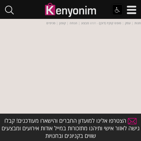
חנות
|
עסק
::
סופט קוקיז (דוכן)
- חפש
מבצע
|
הנחה
|
קופון
|
סניפים
הצטרפו אלינו למועדון החברים והישארו מעודכנים! קבלו
גישה לאזור אישי ותיהנו מתזכורות במייל אודות אירועים ומבצעים
שווים בקניונים ובחנויות