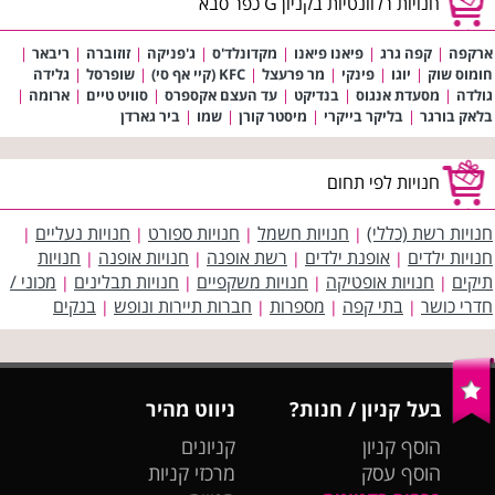
חנויות רלוונטיות בקניון G כפר סבא
ארקפה
|
קפה גרג
|
פיאנו פיאנו
|
מקדונלד'ס
|
ג'פניקה
|
זוזוברה
|
ריבאר
|
חומוס שוק
|
יוגו
|
פינקי
|
מר פרעצל
|
KFC (קיי אף סי)
|
שופרסל
|
גלידה
גולדה
|
מסעדת אנגוס
|
בנדיקט
|
עד העצם אקספרס
|
סוויט טיים
|
ארומה
|
בלאק בורגר
|
בליקר בייקרי
|
מיסטר קורן
|
שמו
|
ביר גארדן
חנויות לפי תחום
חנויות רשת (כללי)
חנויות חשמל
חנויות ספורט
חנויות נעליים
|
|
|
|
חנויות ילדים
אופנת ילדים
רשת אופנה
חנויות אופנה
חנויות
|
|
|
|
תיקים
חנויות אופטיקה
חנויות משקפיים
חנויות תבלינים
מכוני /
|
|
|
|
חדרי כושר
בתי קפה
מספרות
חברות תיירות ונופש
בנקים
|
|
|
|
בעל קניון / חנות?
ניווט מהיר
הוסף קניון
קניונים
הוסף עסק
מרכזי קניות