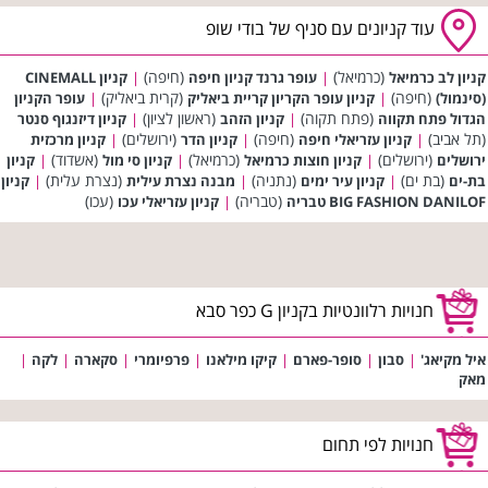
עוד קניונים עם סניף של בודי שופ
(כרמיאל)
(חיפה)
קניון לב כרמיאל
|
עופר גרנד קניון חיפה
|
קניון CINEMALL
(חיפה)
(קרית ביאליק)
(סינמול)
|
קניון עופר הקריון קריית ביאליק
|
עופר הקניון
(פתח תקוה)
(ראשון לציון)
הגדול פתח תקווה
|
קניון הזהב
|
קניון דיזנגוף סנטר
(תל אביב)
(חיפה)
(ירושלים)
|
קניון עזריאלי חיפה
|
קניון הדר
|
קניון מרכזית
(ירושלים)
(כרמיאל)
(אשדוד)
ירושלים
|
קניון חוצות כרמיאל
|
קניון סי מול
|
קניון
(בת ים)
(נתניה)
(נצרת עלית)
בת-ים
|
קניון עיר ימים
|
מבנה נצרת עילית
|
קניון
(טבריה)
(עכו)
BIG FASHION DANILOF טבריה
|
קניון עזריאלי עכו
חנויות רלוונטיות בקניון G כפר סבא
איל מקיאג'
|
סבון
|
סופר-פארם
|
קיקו מילאנו
|
פרפיומרי
|
סקארה
|
לקה
|
מאק
חנויות לפי תחום