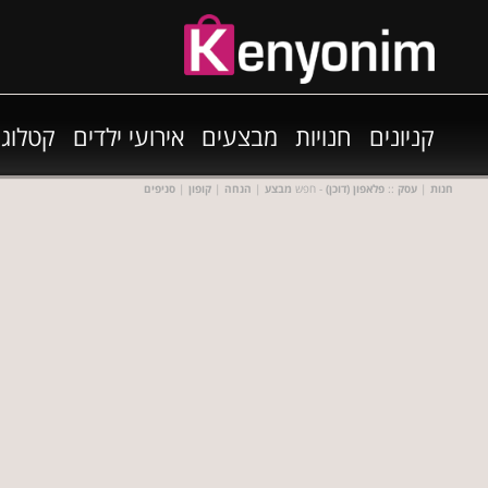
קניונים
חנויות
מבצעים
אירועי ילדים
קטלוגי
חנות
|
עסק
::
פלאפון (דוכן)
- חפש
מבצע
|
הנחה
|
קופון
|
סניפים