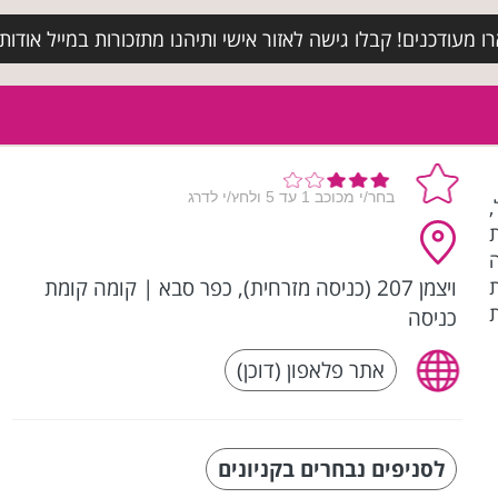
מעודכנים! קבלו גישה לאזור אישי ותיהנו מתזכורות במייל אודות א
ויצמן 207 (כניסה מזרחית), כפר סבא
|
קומה קומת
כניסה
אתר פלאפון (דוכן)
לסניפים נבחרים בקניונים