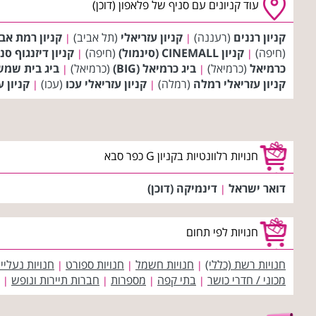
עוד קניונים עם סניף של פלאפון (דוכן)
קניון רננים
(רעננה)
קניון עזריאלי
(תל אביב)
קניון רמת אב
|
|
(חיפה)
קניון CINEMALL (סינמול)
(חיפה)
קניון דיזנגוף סנ
|
|
כרמיאל
(כרמיאל)
ביג כרמיאל (BIG)
(כרמיאל)
ביג בית שמש (IG
|
|
קניון עזריאלי רמלה
(רמלה)
קניון עזריאלי עכו
(עכו)
קניון 
|
|
חנויות רלוונטיות בקניון G כפר סבא
דואר ישראל
דינמיקה (דוכן)
|
חנויות לפי תחום
חנויות רשת (כללי)
חנויות חשמל
חנויות ספורט
חנויות נעליי
|
|
|
מכוני / חדרי כושר
בתי קפה
מספרות
חברות תיירות ונופש
|
|
|
|