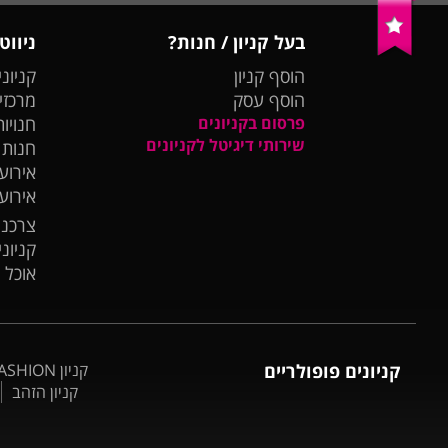
בעל קניון / חנות?
ניווט
הוסף קניון
קניוני
הוסף עסק
מרכזי
פרסום בקניונים
חנויות
שירותי דיגיטל לקניונים
חנות
אירועי
אירוע
צרכנו
קניונ
אוכל 
קניונים פופולריים
קניון BIG FASHION אשדוד
קניון הזהב