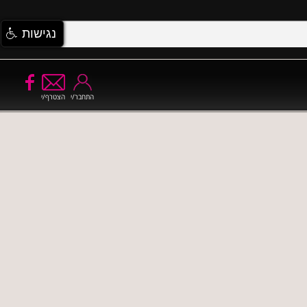
נגישות
התחבר/י
הצטרף/י