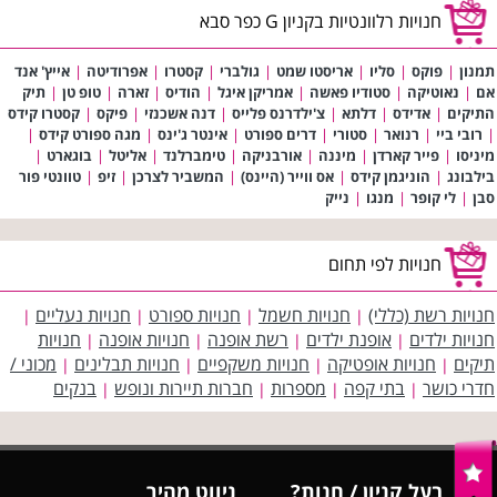
חנויות רלוונטיות בקניון G כפר סבא
תמנון
|
פוקס
|
סליו
|
אריסטו שמט
|
גולברי
|
קסטרו
|
אפרודיטה
|
אייץ' אנד
אם
|
נאוטיקה
|
סטודיו פאשה
|
אמריקן איגל
|
הודיס
|
זארה
|
טופ טן
|
תיק
התיקים
|
אדידס
|
דלתא
|
צ'ילדרנס פלייס
|
דנה אשכנזי
|
פיקס
|
קסטרו קידס
|
רובי ביי
|
רנואר
|
סטורי
|
דרים ספורט
|
אינטר ג'ינס
|
מגה ספורט קידס
|
מיניסו
|
פייר קארדן
|
מיננה
|
אורבניקה
|
טימברלנד
|
אליטל
|
בוגארט
|
בילבונג
|
הוניגמן קידס
|
אס ווייר (היינס)
|
המשביר לצרכן
|
זיפ
|
טוונטי פור
סבן
|
לי קופר
|
מנגו
|
נייק
חנויות לפי תחום
חנויות רשת (כללי)
חנויות חשמל
חנויות ספורט
חנויות נעליים
|
|
|
|
חנויות ילדים
אופנת ילדים
רשת אופנה
חנויות אופנה
חנויות
|
|
|
|
תיקים
חנויות אופטיקה
חנויות משקפיים
חנויות תבלינים
מכוני /
|
|
|
|
חדרי כושר
בתי קפה
מספרות
חברות תיירות ונופש
בנקים
|
|
|
|
בעל קניון / חנות?
ניווט מהיר