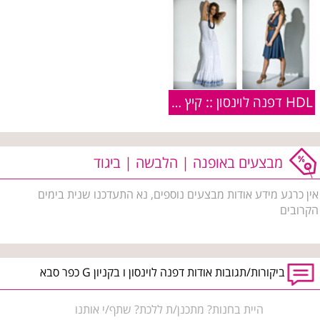
HDL דפנה לוינסון :: קיץ 2009
מבצעים באופנה | הלבשה | ביגוד
אין כרגע מידע אודות מבצעים נוספים, נא התעדכנו שנית בימים
הקרובים
ביקורות/תגובות אודות דפנה לוינסון ו בקניון G כפר סבא
היית בחנות? מתכנן/ת ללכת? שתף/י אותנו