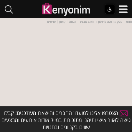
חנות
|
עסק
::
דפנה לוינסון ו
- חפש
מבצע
|
הנחה
|
קופון
|
סניפים
הצטרפו אלינו למועדון החברים והישארו מעודכנים! קבלו
גישה לאזור אישי ותיהנו מתזכורות במייל אודות אירועים ומבצעים
שווים בקניונים ובחנויות