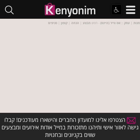
חנות
|
עסק
::
אס ווייר (היינס)
- חפש
מבצע
|
הנחה
|
קופון
|
סניפים
הצטרפו אלינו למועדון החברים והישארו מעודכנים! קבלו
גישה לאזור אישי ותיהנו מתזכורות במייל אודות אירועים ומבצעים
שווים בקניונים ובחנויות