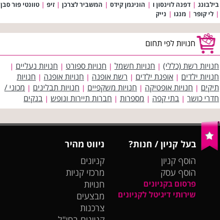
בילבונג
|
דפנה לוינסון ו
|
הוניגמן קידס
|
המשביר לצרכן
|
זיפ
|
טוונטי פור סבן
|
לי קופר
|
מנגו
|
נייק
חנויות לפי תחום
חנויות רשת (כללי)
חנויות חשמל
חנויות ספורט
חנויות נעליים
|
|
|
|
חנויות ילדים
אופנת ילדים
רשת אופנה
חנויות אופנה
חנויות
|
|
|
|
תיקים
חנויות אופטיקה
חנויות משקפיים
חנויות תבלינים
מכוני /
|
|
|
|
חדרי כושר
בתי קפה
מספרות
חברות תיירות ונופש
בנקים
|
|
|
|
בעל קניון / חנות?
ניווט מהיר
הוסף קניון
קניונים
הוסף עסק
מרכזי קניות
פרסום בקניונים
חנויות
שירותי דיגיטל לקניונים
מבצעים
צרכנות
קניונים בחו"ל