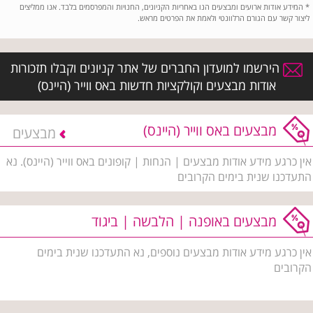
*
המידע אודות ארועים ומבצעים הנו באחריות הקניונים, החנויות והמפרסמים בלבד. אנו ממליצים
ליצור קשר עם הגורם הרלוונטי ולאמת את הפרטים מראש.
הירשמו למועדון החברים של אתר קניונים וקבלו תזכורות
אודות מבצעים וקולקציות חדשות באס ווייר (היינס)
מבצעים באס ווייר (היינס)
מבצעים
אין כרגע מידע אודות מבצעים | הנחות | קופונים באס ווייר (היינס). נא
התעדכנו שנית בימים הקרובים
מבצעים באופנה | הלבשה | ביגוד
אין כרגע מידע אודות מבצעים נוספים, נא התעדכנו שנית בימים
הקרובים