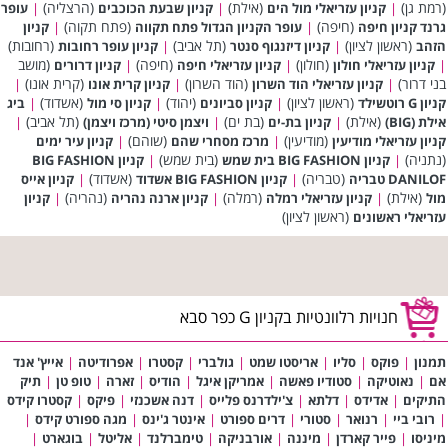
(רמת גן)
(אילת)
(הרצליה)
|
קניון עזריאלי מול הים
|
קניון שבעת הכוכבים
|
עופר
(חיפה)
(פתח תקוה)
גרנד קניון חיפה
|
עופר הקניון הגדול פתח תקווה
|
קניון
(ראשון לציון)
(תל אביב)
(רחובות)
הזהב
|
קניון דיזנגוף סנטר
|
קניון עופר רחובות
(חולון)
(חיפה)
(מושב
|
קניון עזריאלי חולון
|
קניון עזריאלי חיפה
|
קניון דרורים
בני דרור)
(הוד השרון)
(קרית אונו)
|
קניון עזריאלי הוד השרון
|
קניון קרית אונו
|
(ראשון לציון)
(יהוד)
(אשדוד)
קניון G רוטשילד
|
קניון סביונים
|
קניון סי מול
|
ביג
(אילת)
(בת ים)
(תל אביב)
אילת (BIG)
|
קניון בת-ים
|
ויצמן סיטי (מרכז ויצמן)
|
(מודיעין)
(שוהם)
קניון עזריאלי מודיעין
|
מרכז מסחרי שהם
|
קניון עיר ימים
(נתניה)
(בית שמש)
|
קניון BIG FASHION בית שמש
|
קניון BIG FASHION
(טבריה)
(אשדוד)
DANILOF טבריה
|
קניון BIG FASHION אשדוד
|
קניון אייס
(אילת)
(רמלה)
(נהריה)
מול
|
קניון עזריאלי רמלה
|
קניון ארנה נהריה
|
קניון
(ראשון לציון)
עזריאלי ראשונים
חנויות רלוונטיות בקניון G כפר סבא
תמנון
|
פוקס
|
סליו
|
אריסטו שמט
|
גולברי
|
קסטרו
|
אפרודיטה
|
אייץ' אנד
אם
|
נאוטיקה
|
סטודיו פאשה
|
אמריקן איגל
|
הודיס
|
זארה
|
טופ טן
|
תיק
התיקים
|
אדידס
|
דלתא
|
צ'ילדרנס פלייס
|
דנה אשכנזי
|
פיקס
|
קסטרו קידס
|
רובי ביי
|
רנואר
|
סטורי
|
דרים ספורט
|
אינטר ג'ינס
|
מגה ספורט קידס
|
מיניסו
|
פייר קארדן
|
מיננה
|
אורבניקה
|
טימברלנד
|
אליטל
|
בוגארט
|