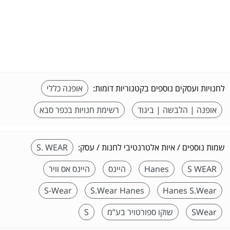
לחנויות ועסקים נוספים בקטגוריות דומות:
אופנה כללי
אופנה | הלבשה | ביגוד
רשימת חנויות בכפר סבא
שמות נוספים / איות אלטרנטיבי לחנות / עסק:
S. WEAR
S WEAR
Hanes
היינס
היינס אס וויר
S-Wear
S.Wear Hanes
Hanes S.Wear
SWear
שוקו ספורטויר בע”מ
S