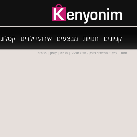
קניונים
חנויות
מבצעים
אירועי ילדים
קטלוגי
חנות
|
עסק
::
המשביר לצרכן
- חפש
מבצע
|
הנחה
|
קופון
|
סניפים