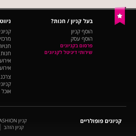
בעל קניון / חנות?
ניווט
הוסף קניון
קניוני
הוסף עסק
מרכזי
פרסום בקניונים
חנויות
שירותי דיגיטל לקניונים
חנות
אירועי
אירוע
צרכנו
קניונ
אוכל 
קניונים פופולריים
קניון BIG FASHION אשדוד
קניון הזהב