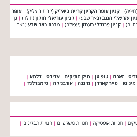
חיפה)
קניון עופר הקריון קריית ביאליק
(קרית ביאליק)
עופר
|
|
יון עזריאלי הנגב
(באר שבע)
קניון עזריאלי חולון
(חולון)
גן
|
|
ת ים)
קניון פרנדלי בעמק
(עפולה)
מבנה באר שבע
(באר
|
|
דיס
זארה
טופ טן
תיק התיקים
אדידס
דלתא
|
|
|
|
|
|
מיניסו
פייר קארדן
מיננה
אורבניקה
טימברלנד
|
|
|
|
|
יקים
חנויות אופטיקה
חנויות משקפיים
חנויות תבלינים
|
|
|
|