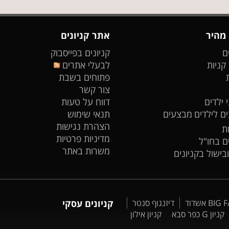
 מהיר
אתר קניונים
ם
קניונים בפייסבוק
 קניות
לבעלי אתרים
פתוחים בשבת
צור קשר
 ילדים
דווח על טעות
ים לילדים
מבצעים
תנאי שימוש
הצהרת נגישות
ת
מדיניות פרטיות
ים בחו"ל
משרות באתר
ובישול בקניונים
דיזנגוף סנטר
קניונים עסקי
קניון G כפר סבא
קניון אילון