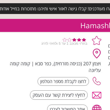
מעודכנים! קבלו גישה לאזור אישי ותיהנו מתזכורות במייל אודות א
ויצמן 207 (כניסה מזרחית), כפר סבא
|
קומה קומה
עליונה
לחץ/י ליצירת קשר עם העסק
אתר המשביר לצרכן