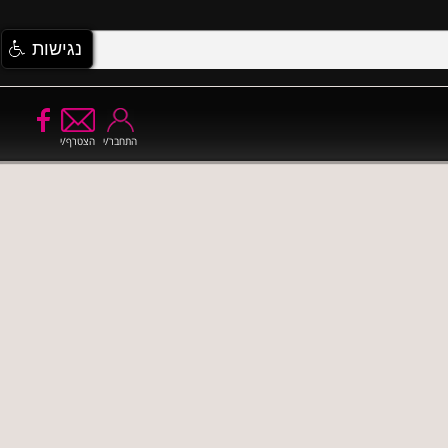
נגישות
התחבר/י
הצטרף/י