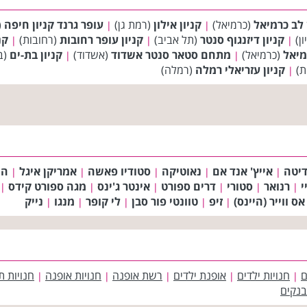
 לב כרמיאל
(כרמיאל)
קניון אילון
(רמת גן)
עופר גרנד קניון חיפה
(
|
|
ון)
קניון דיזנגוף סנטר
(תל אביב)
קניון עופר רחובות
(רחובות)
קנ
|
|
|
מיאל
(כרמיאל)
מתחם סטאר סנטר אשדוד
(אשדוד)
קניון בת-ים
(ב
|
|
ת)
קניון עזריאלי רמלה
(רמלה)
|
דיטה
אייץ' אנד אם
נאוטיקה
סטודיו פאשה
אמריקן איגל
הו
|
|
|
|
|
י
רנואר
סטורי
דרים ספורט
אינטר ג'ינס
מגה ספורט קידס
|
|
|
|
|
|
אס ווייר (היינס)
זיפ
טוונטי פור סבן
לי קופר
מנגו
נייק
|
|
|
|
|
ם
חנויות ילדים
אופנת ילדים
רשת אופנה
חנויות אופנה
חנויות ת
|
|
|
|
|
בנקים