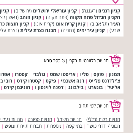
קניון רננים
(רעננה)
קניון עזריאלי ירושלים
(ירושלים)
קניון
|
|
הקניון הגדול פתח תקווה
(פתח תקוה)
קניון הזהב
(ראשון לצי
|
העיר
(תל אביב)
קניון קרית אונו
(קרית אונו)
קניון חוצות כר
|
|
שבע)
קניון עיר ימים
(נתניה)
מבנה נצרת עילית
(נצרת עלי
|
|
חנויות רלוונטיות בקניון G כפר סבא
תמנון
פוקס
סליו
אריסטו שמט
גולברי
קסטרו
אפרו
|
|
|
|
|
|
צ'ילדרנס פלייס
דנה אשכנזי
פיקס
קסטרו קידס
רובי בי
|
|
|
|
אליטל
בוגארט
בילבונג
דפנה לוינסון ו
הוניגמן קידס
|
|
|
|
|
חנויות לפי תחום
חנויות רשת (כללי)
חנויות חשמל
חנויות ספורט
חנויות נעליי
|
|
|
מכוני / חדרי כושר
בתי קפה
מספרות
חברות תיירות ונופש
|
|
|
|