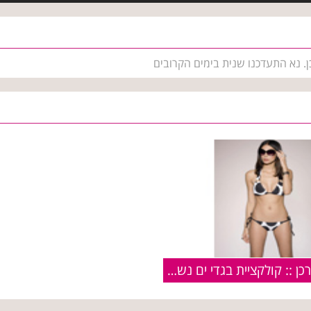
. נא התעדכנו שנית בימים הקרובים
המשביר לצרכן :: קולקציית בגדי ים נשים :: קיץ 2009