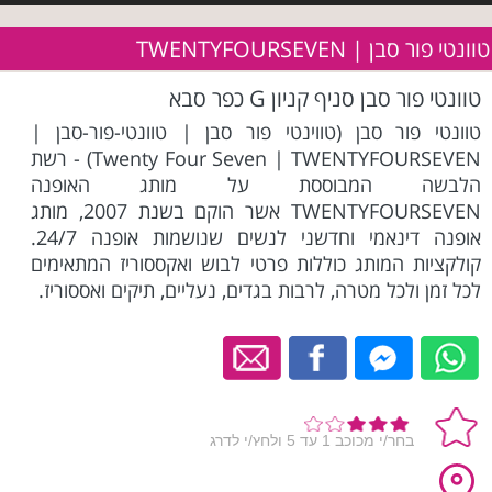
טוונטי פור סבן | TWENTYFOURSEVEN
טוונטי פור סבן סניף קניון G כפר סבא
טוונטי פור סבן (טווינטי פור סבן | טוונטי-פור-סבן |
Twenty Four Seven | TWENTYFOURSEVEN) - רשת
הלבשה המבוססת על מותג האופנה
TWENTYFOURSEVEN אשר הוקם בשנת 2007, מותג
אופנה דינאמי וחדשני לנשים שנושמות אופנה 24/7.
קולקציות המותג כוללות פרטי לבוש ואקססוריז המתאימים
לכל זמן ולכל מטרה, לרבות בגדים, נעליים, תיקים ואססוריז.