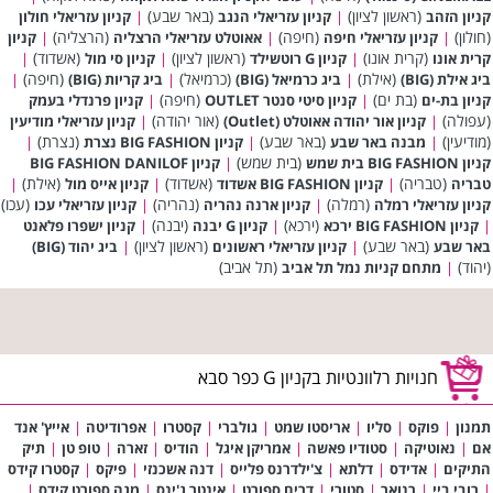
(ראשון לציון)
(באר שבע)
קניון הזהב
|
קניון עזריאלי הנגב
|
קניון עזריאלי חולון
(חולון)
(חיפה)
(הרצליה)
|
קניון עזריאלי חיפה
|
אאוטלט עזריאלי הרצליה
|
קניון
(קרית אונו)
(ראשון לציון)
(אשדוד)
קרית אונו
|
קניון G רוטשילד
|
קניון סי מול
|
(אילת)
(כרמיאל)
(חיפה)
ביג אילת (BIG)
|
ביג כרמיאל (BIG)
|
ביג קריות (BIG)
|
(בת ים)
(חיפה)
קניון בת-ים
|
קניון סיטי סנטר OUTLET
|
קניון פרנדלי בעמק
(עפולה)
(אור יהודה)
|
קניון אור יהודה אאוטלט (Outlet)
|
קניון עזריאלי מודיעין
(מודיעין)
(באר שבע)
(נצרת)
|
מבנה באר שבע
|
קניון BIG FASHION נצרת
|
(בית שמש)
קניון BIG FASHION בית שמש
|
קניון BIG FASHION DANILOF
(טבריה)
(אשדוד)
(אילת)
טבריה
|
קניון BIG FASHION אשדוד
|
קניון אייס מול
|
(רמלה)
(נהריה)
(עכו)
קניון עזריאלי רמלה
|
קניון ארנה נהריה
|
קניון עזריאלי עכו
(ירכא)
(יבנה)
|
קניון BIG FASHION ירכא
|
קניון G יבנה
|
קניון ישפרו פלאנט
(באר שבע)
(ראשון לציון)
באר שבע
|
קניון עזריאלי ראשונים
|
ביג יהוד (BIG)
(יהוד)
(תל אביב)
|
מתחם קניות נמל תל אביב
חנויות רלוונטיות בקניון G כפר סבא
תמנון
|
פוקס
|
סליו
|
אריסטו שמט
|
גולברי
|
קסטרו
|
אפרודיטה
|
אייץ' אנד
אם
|
נאוטיקה
|
סטודיו פאשה
|
אמריקן איגל
|
הודיס
|
זארה
|
טופ טן
|
תיק
התיקים
|
אדידס
|
דלתא
|
צ'ילדרנס פלייס
|
דנה אשכנזי
|
פיקס
|
קסטרו קידס
|
רובי ביי
|
רנואר
|
סטורי
|
דרים ספורט
|
אינטר ג'ינס
|
מגה ספורט קידס
|