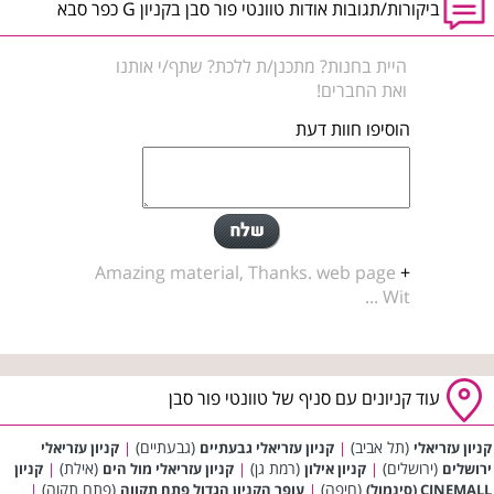
ביקורות/תגובות אודות טוונטי פור סבן בקניון G כפר סבא
היית בחנות? מתכנן/ת ללכת? שתף/י אותנו
ואת החברים!
הוסיפו חוות דעת
Amazing material, Thanks. web page
+
Wit ...
עוד קניונים עם סניף של טוונטי פור סבן
(תל אביב)
(גבעתיים)
קניון עזריאלי
|
קניון עזריאלי גבעתיים
|
קניון עזריאלי
(ירושלים)
(רמת גן)
(אילת)
ירושלים
|
קניון אילון
|
קניון עזריאלי מול הים
|
קניון
(חיפה)
(פתח תקוה)
CINEMALL (סינמול)
|
עופר הקניון הגדול פתח תקווה
|