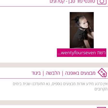
טוונטי פור סבן - קטלוגים
רשת Twentyfourseven :: פריטים מקולקציית חורף 2010/11
מבצעים באופנה | הלבשה | ביגוד
אין כרגע מידע אודות מבצעים נוספים, נא התעדכנו שנית בימים
הקרובים