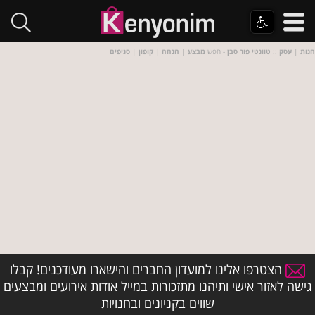
חנות
|
עסק
::
טוונטי פור סבן
- חפש
מבצע
|
הנחה
|
קופון
|
סניפים
הצטרפו אלינו למועדון החברים והישארו מעודכנים! קבלו
גישה לאזור אישי ותיהנו מתזכורות במייל אודות אירועים ומבצעים
שווים בקניונים ובחנויות