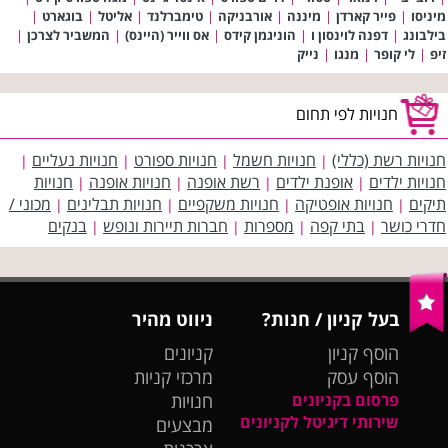
מיניסו
|
פייר קארדן
|
מיננה
|
אורבניקה
|
טימברלנד
|
אליטל
|
בוגארט
|
בילבונג
|
דפנה לוינסון ו
|
הוניגמן קידס
|
אס ווייר (היינס)
|
המשביר לצרכן
|
זיפ
|
לי קופר
|
מנגו
|
נייק
חנויות לפי תחום
חנויות רשת (כללי)
חנויות חשמל
חנויות ספורט
חנויות נעליים
|
|
|
|
חנויות ילדים
אופנת ילדים
רשת אופנה
חנויות אופנה
חנויות
|
|
|
|
תיקים
חנויות אופטיקה
חנויות משקפיים
חנויות תבלינים
מכוני /
|
|
|
|
חדרי כושר
בתי קפה
מספרות
חברות תיירות ונופש
בנקים
|
|
|
|
בעל קניון / חנות?
ניווט מהיר
הוסף קניון
קניונים
הוסף עסק
מרכזי קניות
פרסום בקניונים
חנויות
שירותי דיגיטל לקניונים
מבצעים